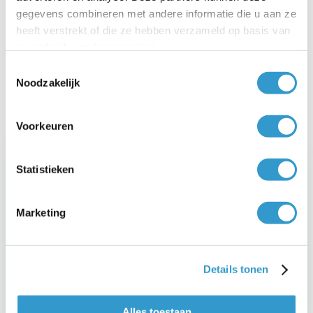
gegevens combineren met andere informatie die u aan ze
heeft verstrekt of die ze hebben verzameld op basis van
Salarisadministratie
uw gebruik van hun services.
Toestemmingsselectie
voor de
dga
Noodzakelijk
Voorkeuren
Statistieken
Marketing
Details tonen
Alles toestaan