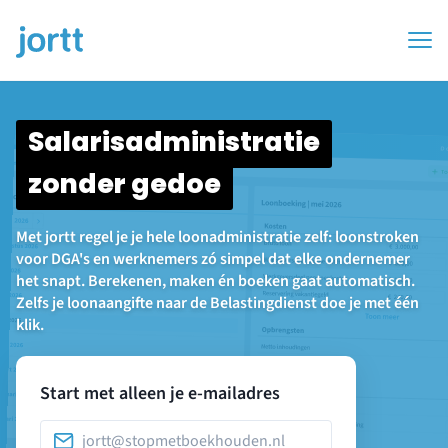
Salarisadministratie
zonder gedoe
Met jortt regel je je hele loonadministratie zelf: loonstroken
voor DGA's en werknemers zó simpel dat elke ondernemer
het snapt. Berekenen, maken én boeken gaat automatisch.
Zelfs je loonaangifte naar de Belastingdienst doe je met één
klik.
Start met alleen je e-mailadres