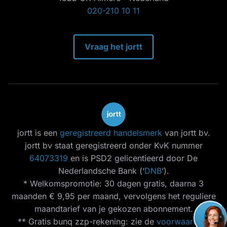
020-210 10 11
Vraag het jortt
jortt is een
geregistreerd handelsmerk
van jortt bv.
jortt bv staat geregistreerd onder KvK nummer
64073319
en is PSD2 gelicentieerd door De
Nederlandsche Bank (‘
DNB
’).
* Welkomspromotie: 30 dagen gratis, daarna 3
maanden € 9,95 per maand, vervolgens het reguliere
maandtarief van je gekozen abonnement.
** Gratis bunq zzp-rekening: zie de
voorwaarden
.