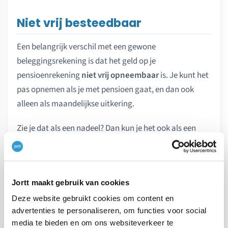
Niet vrij besteedbaar
Een belangrijk verschil met een gewone
beleggingsrekening is dat het geld op je
pensioenrekening
niet vrij opneembaar
is. Je kunt het
pas opnemen als je met pensioen gaat, en dan ook
alleen als maandelijkse uitkering.
Zie je dat als een nadeel? Dan kun je het ook als een
voordeel bekijken. Het betekent namelijk dat je
niet in
de verleiding komt om het tussentijds uit te geven
.
Zo bouw je gegarandeerd vermogen op voor later.
Jortt maakt gebruik van cookies
Deze website gebruikt cookies om content en
De les uit The Millionaire Next Door:
advertenties te personaliseren, om functies voor social
Automatisch sparen en investeren is de sleutel
media te bieden en om ons websiteverkeer te