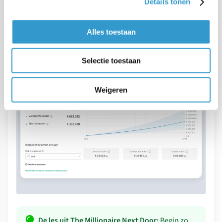
Details tonen
vroeg en profiteerden van
samengestelde rente
(rente over rente).
Alles toestaan
Hieronder zie je hoe dat werkt:
Selectie toestaan
Weigeren
De les uit The Millionaire Next Door:
Begin zo