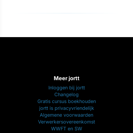
Meer jortt
Inloggen bij jortt
Changelog
Gratis cursus boekhouden
jortt is privacyvriendelijk
Algemene voorwaarden
Verwerkersovereenkomst
WWFT en SW