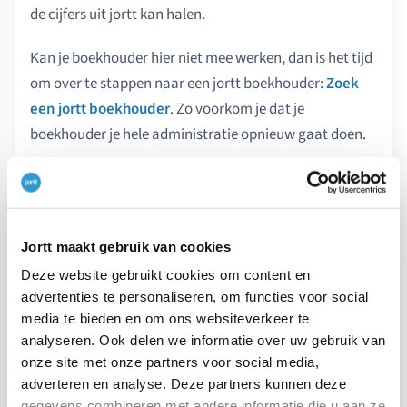
de cijfers uit jortt kan halen.
Kan je boekhouder hier niet mee werken, dan is het tijd
om over te stappen naar een jortt boekhouder:
Zoek
een jortt boekhouder
. Zo voorkom je dat je
boekhouder je hele administratie opnieuw gaat doen.
Wat ga je doen:
Zorg dat je boekhouding compleet en
Jortt maakt gebruik van cookies
gecontroleerd is, je mag geen rode
waarschuwingen meer hebben:
Controle
Deze website gebruikt cookies om content en
advertenties te personaliseren, om functies voor social
boekhoudbot jaarrekening
.
media te bieden en om ons websiteverkeer te
Sluit het jaar af als je dat nog niet gedaan hebt:
analyseren. Ook delen we informatie over uw gebruik van
Boekjaar sluiten
.
onze site met onze partners voor social media,
adverteren en analyse. Deze partners kunnen deze
Print het rapport aangifte inkomstenbelasting of
gegevens combineren met andere informatie die u aan ze