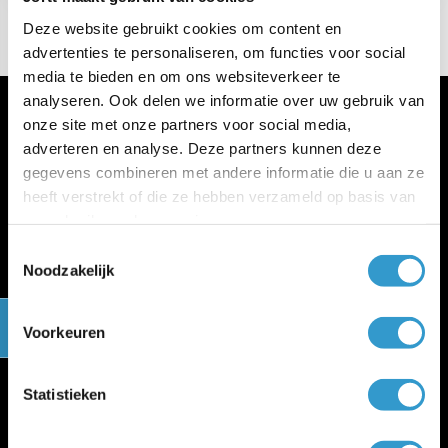
Deze website gebruikt cookies om content en
advertenties te personaliseren, om functies voor social
media te bieden en om ons websiteverkeer te
analyseren. Ook delen we informatie over uw gebruik van
onze site met onze partners voor social media,
adverteren en analyse. Deze partners kunnen deze
gegevens combineren met andere informatie die u aan ze
heeft verstrekt of die ze hebben verzameld op basis van
Meer jortt
uw gebruik van hun services.
Inloggen bij jortt
Toestemmingsselectie
Changelog
Noodzakelijk
Gratis cursus boekhouden
jortt is privacyvriendelijk
Voorkeuren
Algemene voorwaarden
Verwerkersovereenkomst
WWFT en SW
Statistieken
Cookie policy
Beveiliging en betrouwbaarheid