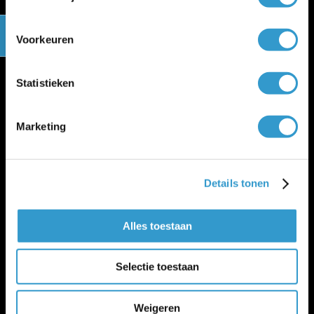
Voorkeuren
Meer jortt
Statistieken
Inloggen bij jortt
Changelog
Marketing
Gratis cursus boekhouden
jortt is privacyvriendelijk
Algemene voorwaarden
Verwerkersovereenkomst
Details tonen
WWFT en SW
Cookie policy
Alles toestaan
Beveiliging en betrouwbaarheid
Salarisadministratie
Peppol-
|
Salaris-blog
Selectie toestaan
Voor wie is jortt geschikt?
Beste boekhoudprogramma 2026
Beste boekhoudprogramma 2026 voor zzp
Weigeren