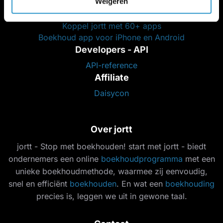
Weigeren
Bankkoppeling boekhoudprogramma
Koppel jortt met 60+ apps
Boekhoud app voor iPhone en Android
Developers - API
API-reference
Affiliate
Daisycon
Over jortt
jortt - Stop met boekhouden! start met jortt - biedt
ondernemers een online
boekhoudprogramma
met een
unieke boekhoudmethode, waarmee zij eenvoudig,
snel en efficiënt
boekhouden
. En wat een
boekhouding
precies is, leggen we uit in gewone taal.