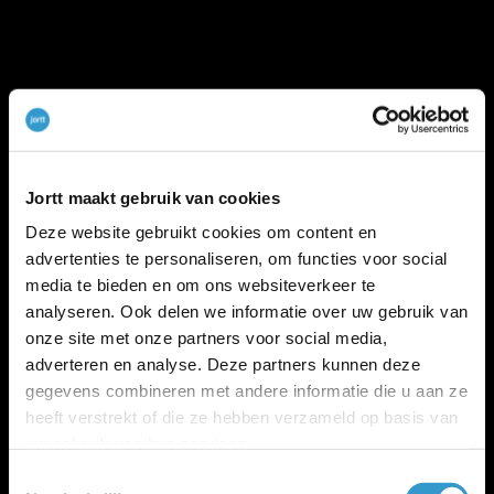
Meer jortt
Inloggen bij jortt
Jortt maakt gebruik van cookies
Changelog
Gratis cursus boekhouden
Deze website gebruikt cookies om content en
jortt is privacyvriendelijk
advertenties te personaliseren, om functies voor social
Algemene voorwaarden
media te bieden en om ons websiteverkeer te
Verwerkersovereenkomst
analyseren. Ook delen we informatie over uw gebruik van
WWFT en SW
onze site met onze partners voor social media,
Cookie policy
adverteren en analyse. Deze partners kunnen deze
Beveiliging en betrouwbaarheid
gegevens combineren met andere informatie die u aan ze
Salarisadministratie
heeft verstrekt of die ze hebben verzameld op basis van
Peppol-
|
Salaris-blog
uw gebruik van hun services.
Voor wie is jortt geschikt?
Toestemmingsselectie
Beste boekhoudprogramma 2026