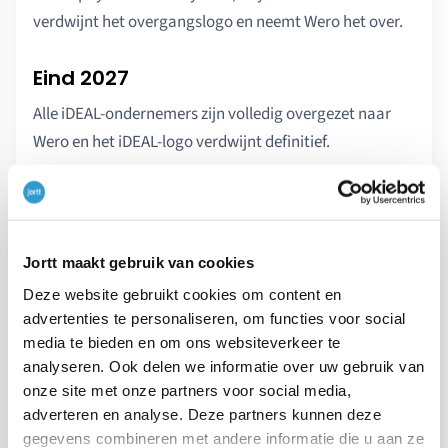
verdwijnt het overgangslogo en neemt Wero het over.
Eind 2027
Alle iDEAL-ondernemers zijn volledig overgezet naar
Wero en het iDEAL-logo verdwijnt definitief.
Jortt en Mollie houden je tijdens dit hele proces op de
hoogte, zodat je precies weet wat er verandert en
vooral wat niet.
Jortt maakt gebruik van cookies
Deze website gebruikt cookies om content en
advertenties te personaliseren, om functies voor social
media te bieden en om ons websiteverkeer te
VORIG ARTIKEL
analyseren. Ook delen we informatie over uw gebruik van
onze site met onze partners voor social media,
←
zakelijk kopen privé gebruiken
adverteren en analyse. Deze partners kunnen deze
gegevens combineren met andere informatie die u aan ze
VOLGEND ARTIKEL