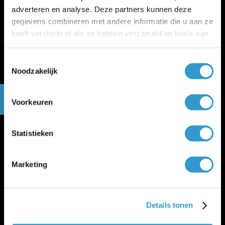
Changelog
adverteren en analyse. Deze partners kunnen deze
Gratis cursus boekhouden
gegevens combineren met andere informatie die u aan ze
jortt is privacyvriendelijk
heeft verstrekt of die ze hebben verzameld op basis van
Algemene voorwaarden
uw gebruik van hun services.
Verwerkersovereenkomst
Toestemmingsselectie
WWFT en SW
Noodzakelijk
Cookie policy
Beveiliging en betrouwbaarheid
Salarisadministratie
Voorkeuren
Peppol-
|
Salaris-blog
Voor wie is jortt geschikt?
Beste boekhoudprogramma 2026
Statistieken
Beste boekhoudprogramma 2026 voor zzp
Beste boekhoudprogramma 2026 voor mkb
Marketing
Details tonen