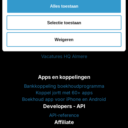
Administratiekantoor
Alles toestaan
Boekhoudersportaal
jortt voor boekhouders
Selectie toestaan
Partners
Ik zoek een administratiekantoor
Weigeren
Partners (loonstrook, legal, btw, etc.)
Werken bij jortt
Vacatures HQ Almere
Apps en koppelingen
Bankkoppeling boekhoudprogramma
Koppel jortt met 60+ apps
Boekhoud app voor iPhone en Android
Developers - API
API-reference
Affiliate