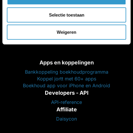
jortt voor boekhouders
Partners
Selectie toestaan
Ik zoek een administratiekantoor
Partners (loonstrook, legal, btw, etc.)
Werken bij jortt
Weigeren
Vacatures HQ Almere
Apps en koppelingen
Bankkoppeling boekhoudprogramma
Koppel jortt met 60+ apps
Boekhoud app voor iPhone en Android
Developers - API
API-reference
Affiliate
Daisycon