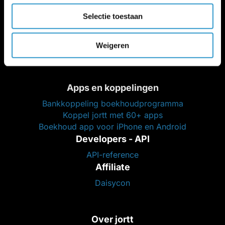
Ik zoek een administratiekantoor
Selectie toestaan
Partners (loonstrook, legal, btw, etc.)
Werken bij jortt
Weigeren
Vacatures HQ Almere
Apps en koppelingen
Bankkoppeling boekhoudprogramma
Koppel jortt met 60+ apps
Boekhoud app voor iPhone en Android
Developers - API
API-reference
Affiliate
Daisycon
Over jortt