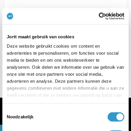
VORIG ARTIKEL
←
Privé-opname in balans
Jortt maakt gebruik van cookies
Deze website gebruikt cookies om content en
VOLGEND ARTIKEL
advertenties te personaliseren, om functies voor social
media te bieden en om ons websiteverkeer te
→
Betaaltermijn jortt
analyseren. Ook delen we informatie over uw gebruik van
onze site met onze partners voor social media,
adverteren en analyse. Deze partners kunnen deze
gegevens combineren met andere informatie die u aan ze
heeft verstrekt of die ze hebben verzameld op basis van
uw gebruik van hun services.
Toestemmingsselectie
Noodzakelijk