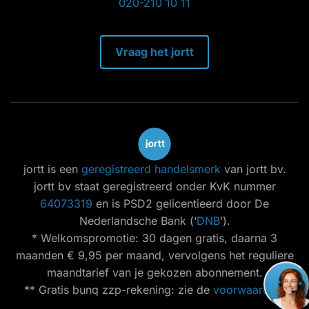
020-210 10 11
Vraag het jortt
jortt is een
geregistreerd handelsmerk
van jortt bv.
jortt bv staat geregistreerd onder KvK nummer
64073319
en is PSD2 gelicentieerd door De
Nederlandsche Bank (‘
DNB
’).
* Welkomspromotie: 30 dagen gratis, daarna 3
maanden € 9,95 per maand, vervolgens het reguliere
maandtarief van je gekozen abonnement.
** Gratis bunq zzp-rekening: zie de
voorwaarden
.