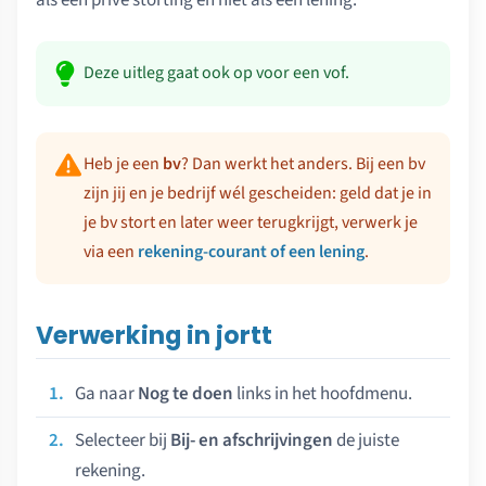
als een privé storting en niet als een lening.
Deze uitleg gaat ook op voor een vof.
Heb je een
bv
? Dan werkt het anders. Bij een bv
zijn jij en je bedrijf wél gescheiden: geld dat je in
je bv stort en later weer terugkrijgt, verwerk je
via een
rekening-courant of een lening
.
Verwerking in jortt
Ga naar
Nog te doen
links in het hoofdmenu.
Selecteer bij
Bij- en afschrijvingen
de juiste
rekening.