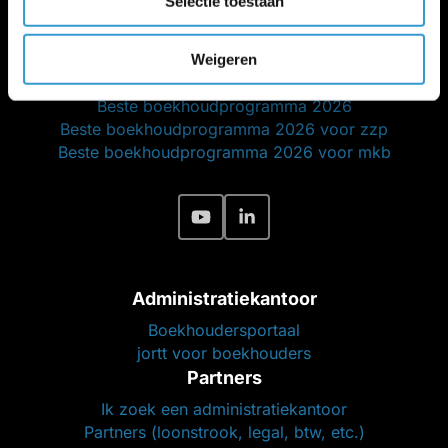
Selectie toestaan
Beveiliging en betrouwbaarheid
Salarisadministratie
Peppol-
|
Salaris-blog
Weigeren
Voor wie is jortt geschikt?
Beste boekhoudprogramma 2026
Beste boekhoudprogramma 2026 voor zzp
Beste boekhoudprogramma 2026 voor mkb
Administratiekantoor
Boekhoudersportaal
jortt voor boekhouders
Partners
Ik zoek een administratiekantoor
Partners (loonstrook, legal, btw, etc.)