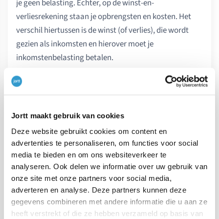
je geen belasting. Echter, op de winst-en-
verliesrekening staan je opbrengsten en kosten. Het
verschil hiertussen is de winst (of verlies), die wordt
gezien als inkomsten en hierover moet je
inkomstenbelasting betalen.
Voor meer informatie over het verwerken van privé
stortingen in jortt, kun je
deze pagina
raadplegen.
Jortt maakt gebruik van cookies
Deze website gebruikt cookies om content en
advertenties te personaliseren, om functies voor social
VORIG ARTIKEL
media te bieden en om ons websiteverkeer te
analyseren. Ook delen we informatie over uw gebruik van
←
Hypotheek aan een aandeelhouder
onze site met onze partners voor social media,
VOLGEND ARTIKEL
adverteren en analyse. Deze partners kunnen deze
gegevens combineren met andere informatie die u aan ze
→
Lening aan een groepsmaatschappij
heeft verstrekt of die ze hebben verzameld op basis van