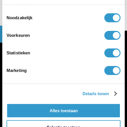
uw gebruik van hun services.
Toestemmingsselectie
Noodzakelijk
Voorkeuren
Statistieken
Meer jortt
Marketing
Inloggen bij jortt
Changelog
Gratis cursus boekhouden
Details tonen
jortt is privacyvriendelijk
Algemene voorwaarden
Alles toestaan
Verwerkersovereenkomst
WWFT en SW
Cookie policy