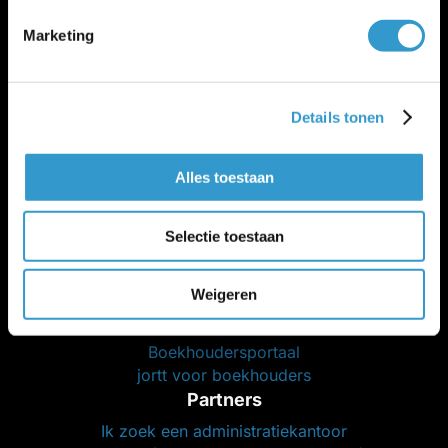
Cookie policy
Beveiliging en betrouwbaarheid
Marketing
Salarisadministratie
Peppol-
|
Salaris-blog
Voor wie is jortt geschikt?
Details tonen
Beste boekhoudprogramma 2026
Beste boekhoudprogramma 2026 voor zzp
Beste boekhoudprogramma 2026 voor mkb
Alles toestaan
Selectie toestaan
Weigeren
Administratiekantoor
Boekhoudersportaal
jortt voor boekhouders
Partners
Ik zoek een administratiekantoor