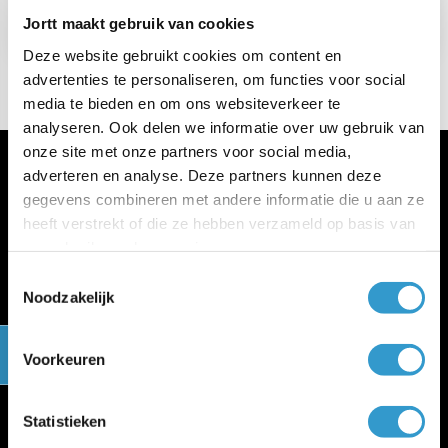
→
Dubieuze debiteuren
Jortt maakt gebruik van cookies
Deze website gebruikt cookies om content en
advertenties te personaliseren, om functies voor social
media te bieden en om ons websiteverkeer te
analyseren. Ook delen we informatie over uw gebruik van
onze site met onze partners voor social media,
adverteren en analyse. Deze partners kunnen deze
gegevens combineren met andere informatie die u aan ze
heeft verstrekt of die ze hebben verzameld op basis van
uw gebruik van hun services.
Meer jortt
Toestemmingsselectie
Noodzakelijk
Inloggen bij jortt
Changelog
Gratis cursus boekhouden
Voorkeuren
jortt is privacyvriendelijk
Algemene voorwaarden
Verwerkersovereenkomst
Statistieken
WWFT en SW