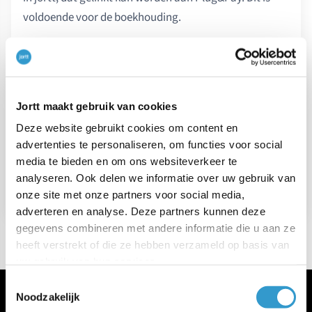
voldoende voor de boekhouding.
VORIG ARTIKEL
Jortt maakt gebruik van cookies
←
Hoe kan ik exporteren naar Excel?
Deze website gebruikt cookies om content en
advertenties te personaliseren, om functies voor social
VOLGEND ARTIKEL
media te bieden en om ons websiteverkeer te
analyseren. Ook delen we informatie over uw gebruik van
→
Wat zijn Potentiële reserves op de balans
onze site met onze partners voor social media,
adverteren en analyse. Deze partners kunnen deze
gegevens combineren met andere informatie die u aan ze
heeft verstrekt of die ze hebben verzameld op basis van
uw gebruik van hun services.
Toestemmingsselectie
Noodzakelijk