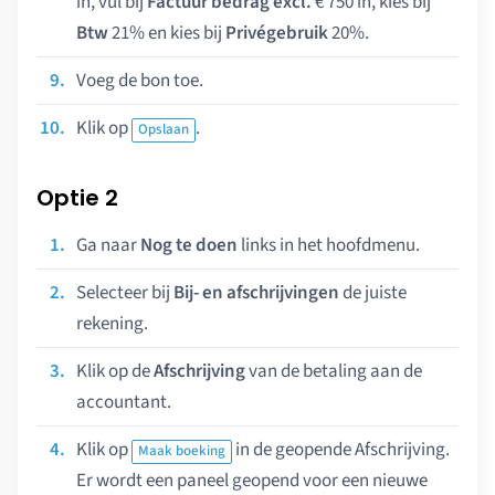
in, vul bij
Factuur bedrag excl.
€ 750 in, kies bij
Btw
21% en kies bij
Privégebruik
20%.
Voeg de bon toe.
Klik op
.
Opslaan
Optie 2
Ga naar
Nog te doen
links in het hoofdmenu.
Selecteer bij
Bij- en afschrijvingen
de juiste
rekening.
Klik op de
Afschrijving
van de betaling aan de
accountant.
Klik op
in de geopende Afschrijving.
Maak boeking
Er wordt een paneel geopend voor een nieuwe