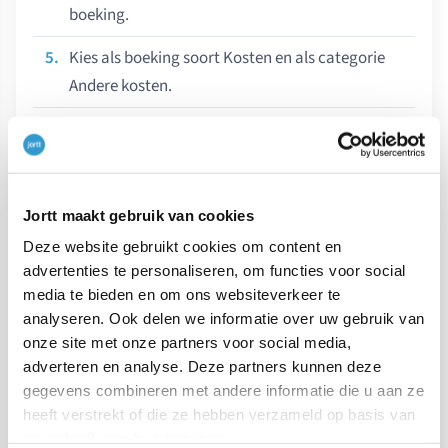
boeking.
Kies als boeking soort Kosten en als categorie
Andere kosten.
Vul bij
Totaal incl btw
€ 726 in (Dit is € 907,50 - €
181,50)
Selecteer
Bereken 21%
.
Jortt maakt gebruik van cookies
Voeg de bon toe.
Deze website gebruikt cookies om content en
advertenties te personaliseren, om functies voor social
Klik op
.
Opslaan
media te bieden en om ons websiteverkeer te
analyseren. Ook delen we informatie over uw gebruik van
In het scherm waar je nu staat klik je bij
Koppelingen
onze site met onze partners voor social media,
op het blauwe bankrekeningnummer. Onderin het
adverteren en analyse. Deze partners kunnen deze
gegevens combineren met andere informatie die u aan ze
scherm staat bij Nog in te boeken het restantbedrag.
heeft verstrekt of die ze hebben verzameld op basis van
uw gebruik van hun services.