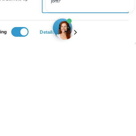
Weigeren
ing
Details tonen