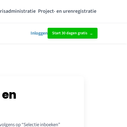
risadministratie
Project- en urenregistratie
Inloggen
Start 30 dagen gratis
 en
ervolgens op “Selectie inboeken”