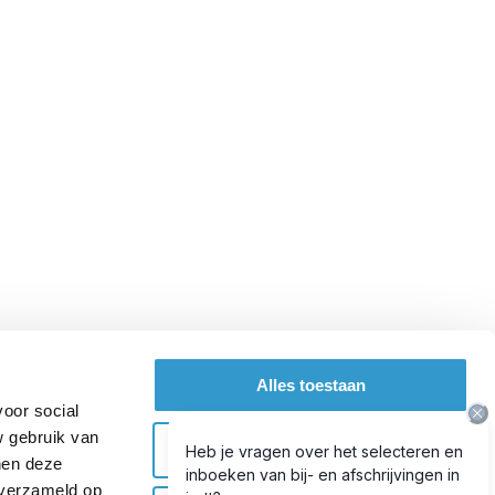
Alles toestaan
voor social
w gebruik van
Selectie toestaan
nen deze
 verzameld op