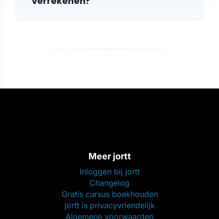
verrekenen?
Meer jortt
Inloggen bij jortt
Changelog
Gratis cursus boekhouden
jortt is privacyvriendelijk
Algemene voorwaarden