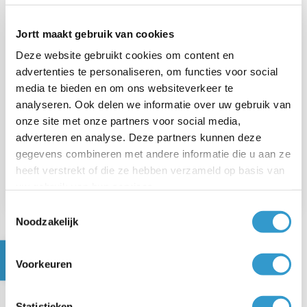
Jortt maakt gebruik van cookies
Deze website gebruikt cookies om content en
advertenties te personaliseren, om functies voor social
VORIG ARTIKEL
media te bieden en om ons websiteverkeer te
analyseren. Ook delen we informatie over uw gebruik van
←
VPB - Gegevens belastbare winst
onze site met onze partners voor social media,
adverteren en analyse. Deze partners kunnen deze
VOLGEND ARTIKEL
gegevens combineren met andere informatie die u aan ze
heeft verstrekt of die ze hebben verzameld op basis van
→
VPB - Voorwaartse verliesverrekening
uw gebruik van hun services.
Toestemmingsselectie
Noodzakelijk
Veelgestelde vragen over
Voorkeuren
de investeringsaftrek in de
vpb-aangifte
Statistieken