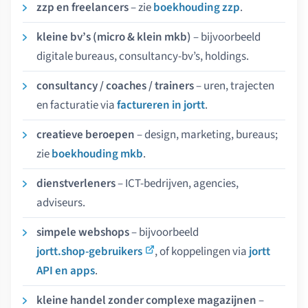
zzp en freelancers
– zie
boekhouding zzp
.
kleine bv’s (micro & klein mkb)
– bijvoorbeeld
digitale bureaus, consultancy-bv’s, holdings.
consultancy / coaches / trainers
– uren, trajecten
en facturatie via
factureren in jortt
.
creatieve beroepen
– design, marketing, bureaus;
zie
boekhouding mkb
.
dienstverleners
– ICT-bedrijven, agencies,
adviseurs.
simpele webshops
– bijvoorbeeld
jortt.shop-gebruikers
, of koppelingen via
jortt
API en apps
.
kleine handel zonder complexe magazijnen
–