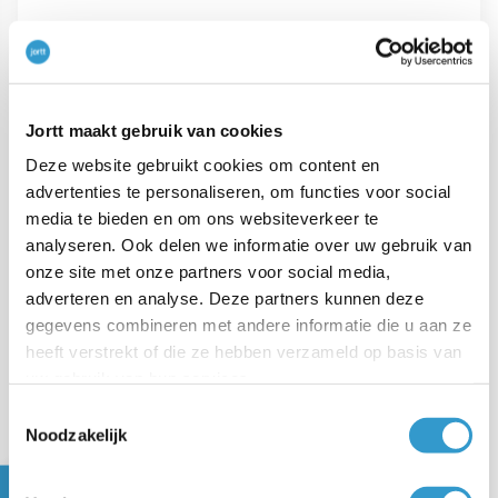
jortt sluit hier goed op aan met:
duidelijke
offerte- en factuurlogica
;
Jortt maakt gebruik van cookies
ondersteuning voor KOR
Deze website gebruikt cookies om content en
(kleineondernemersregeling) in de
btw-uitleg
;
advertenties te personaliseren, om functies voor social
media te bieden en om ons websiteverkeer te
automatische controles door de
Boekhoudbot
;
analyseren. Ook delen we informatie over uw gebruik van
onze site met onze partners voor social media,
praktisch: vaak minder dan 10 minuten per maand
adverteren en analyse. Deze partners kunnen deze
werk aan de administratie.
gegevens combineren met andere informatie die u aan ze
heeft verstrekt of die ze hebben verzameld op basis van
4. Zelfstandige IT’ers – jortt “spreekt
uw gebruik van hun services.
hun taal”
Toestemmingsselectie
Noodzakelijk
Zelfstandige IT’ers en developers herkennen zich vaak
direct in de opzet van jortt: