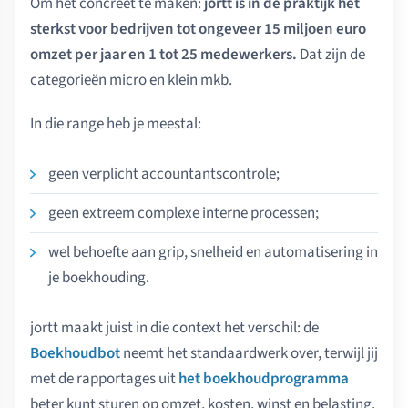
Om het concreet te maken:
jortt is in de praktijk het
sterkst voor bedrijven tot ongeveer 15 miljoen euro
omzet per jaar en 1 tot 25 medewerkers.
Dat zijn de
categorieën micro en klein mkb.
In die range heb je meestal:
geen verplicht accountantscontrole;
geen extreem complexe interne processen;
wel behoefte aan grip, snelheid en automatisering in
je boekhouding.
jortt maakt juist in die context het verschil: de
Boekhoudbot
neemt het standaardwerk over, terwijl jij
met de rapportages uit
het boekhoudprogramma
beter kunt sturen op omzet, kosten, winst en belasting.