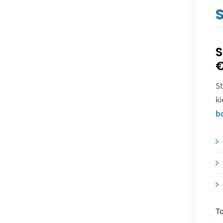
S
S
€
St
ki
b
To