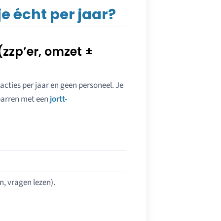
je écht per jaar?
 (zzp’er, omzet ±
acties per jaar en geen personeel. Je
sparren met een
jortt-
n, vragen lezen).