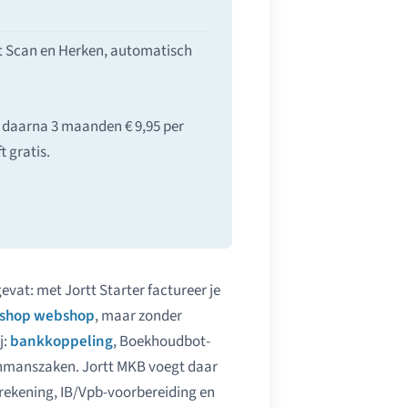
t Scan en Herken, automatisch
 daarna 3 maanden € 9,95 per
t gratis.
evat: met Jortt Starter factureer je
tt.shop webshop
, maar zonder
j:
bankkoppeling
, Boekhoudbot-
enmanszaken. Jortt MKB voegt daar
rrekening, IB/Vpb-voorbereiding en