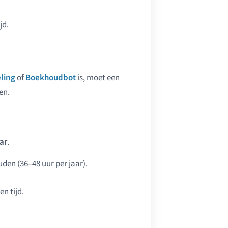
jd.
ling
of
Boekhoudbot
is, moet een
en.
ar
.
den (36–48 uur per jaar).
en tijd.