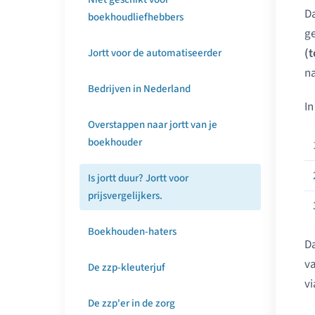
Da
boekhoudliefhebbers
ge
(t
Jortt voor de automatiseerder
na
Bedrijven in Nederland
In
Overstappen naar jortt van je
boekhouder
Is jortt duur? Jortt voor
prijsvergelijkers.
Boekhouden-haters
Da
v
De zzp-kleuterjuf
v
De zzp'er in de zorg