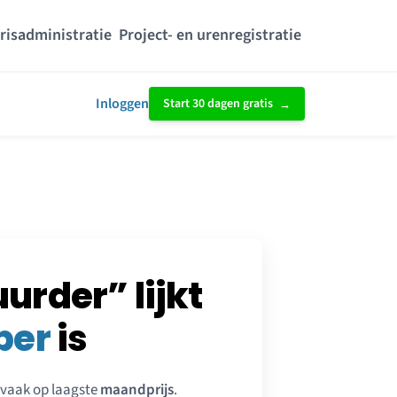
risadministratie
Project- en urenregistratie
Inloggen
Start 30 dagen gratis
rder” lijkt
per
is
n vaak op laagste
maandprijs
.