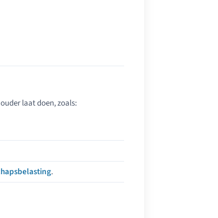
houder laat doen, zoals:
chapsbelasting
.