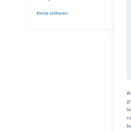
Kleine zeilhaven
Wa
gr
bo
co
bv