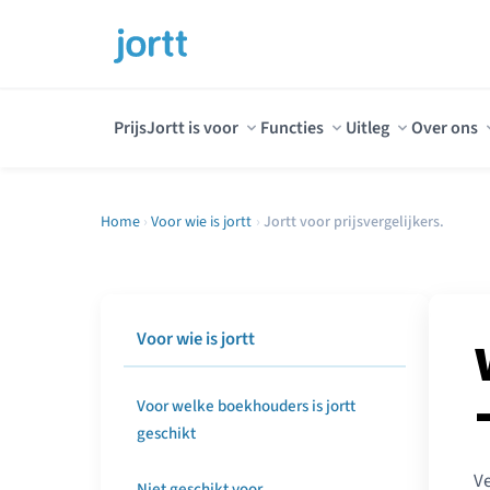
Prijs
Jortt is voor
Functies
Uitleg
Over ons
Home
›
Voor wie is jortt
›
Jortt voor prijsvergelijkers.
Voor wie is jortt
Voor welke boekhouders is jortt
geschikt
Ve
Niet geschikt voor