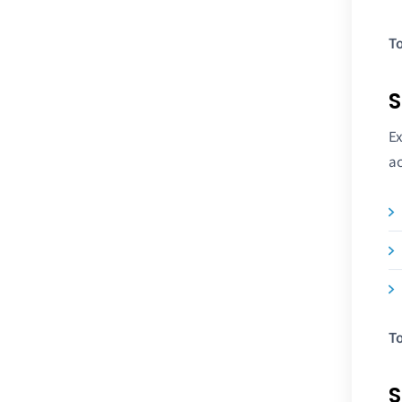
To
S
Ex
ac
To
S