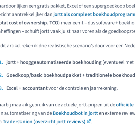
ardoor lijken een gratis pakket, Excel of een supergoedkoop b
zicht aantrekkelijker dan
jortt als compleet boekhoudprogra
otal cost of ownership, TCO)
meeneemt – dus software + boekhoud
heffingen – schuift jortt vaak juist naar voren als de goedkoopst
 dit artikel reken ik drie realistische scenario’s door voor een Nede
jortt + hooggeautomatiseerde boekhouding
(eventueel met
Goedkoop/basic boekhoudpakket + traditionele boekhoud
Excel + accountant
voor de controle en jaarrekening.
arbij maak ik gebruik van de actuele jortt-prijzen uit de
officiële
an automatisering van de
Boekhoudbot in jortt
en externe revie
ia
TradersUnion (overzicht jortt-reviews)
.