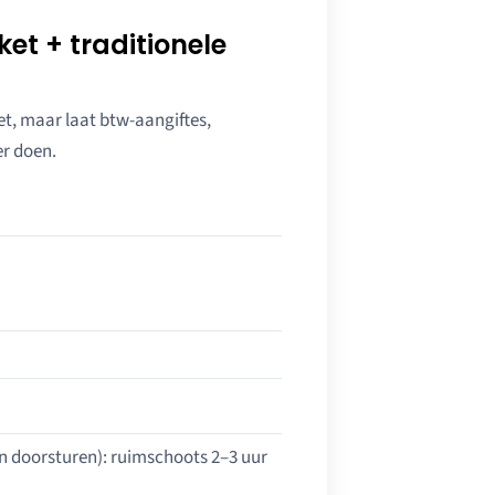
t + traditionele
et, maar laat btw-aangiftes,
er doen.
n doorsturen): ruimschoots 2–3 uur