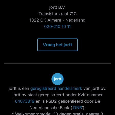
jortt B.V.
Transistorstraat 71C
1322 CK Almere - Nederland
020-210 10 11
Vraag het jortt
jortt is een
geregistreerd handelsmerk
van jortt bv.
jortt bv staat geregistreerd onder KvK nummer
64073319
en is PSD2 gelicentieerd door De
Nederlandsche Bank (‘
DNB
’).
* Welkomspromotie: 30 dagen gratis, daarna 3