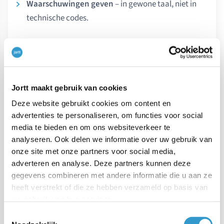
Waarschuwingen geven
– in gewone taal, niet in
technische codes.
Wat merk je daar concreet van?
Veel minder uitzoekwerk.
Jortt maakt gebruik van cookies
Minder afhankelijkheid van een externe boekhouder
Deze website gebruikt cookies om content en
voor standaardwerk.
advertenties te personaliseren, om functies voor social
Sneller inzicht in omzet, winst, btw en belasting.
media te bieden en om ons websiteverkeer te
analyseren. Ook delen we informatie over uw gebruik van
Meer zekerheid dat je administratie logisch en
onze site met onze partners voor social media,
controleerbaar is.
adverteren en analyse. Deze partners kunnen deze
gegevens combineren met andere informatie die u aan ze
heeft verstrekt of die ze hebben verzameld op basis van
Is een boekhouder of
uw gebruik van hun services.
accountant verplicht?
Toestemmingsselectie