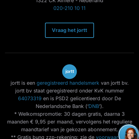
1322 CK Almere - Nederland
020-210 10 11
Vraag het jortt
jortt is een
geregistreerd handelsmerk
van jortt bv.
jortt bv staat geregistreerd onder KvK nummer
64073319
en is PSD2 gelicentieerd door De
Nederlandsche Bank (‘
DNB
’).
* Welkomspromotie: 30 dagen gratis, daarna 3
maanden € 9,95 per maand, vervolgens het reguliere
maandtarief van je gekozen abonnement.
** Gratis bunq zzp-rekening: zie de
voorwaarden
.