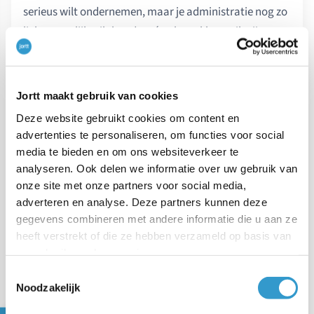
serieus wilt ondernemen, maar je administratie nog zo
licht mogelijk wilt houden, én alvast klaar wilt zijn voor
de toekomst van Peppol-factureren.
Waarom Peppol en jortt samen
Jortt maakt gebruik van cookies
zo krachtig zijn
Deze website gebruikt cookies om content en
advertenties te personaliseren, om functies voor social
Peppol lost het verzenden en ontvangen van facturen
media te bieden en om ons websiteverkeer te
op. Jortt zorgt ervoor dat die facturen naadloos
analyseren. Ook delen we informatie over uw gebruik van
aansluiten op de rest van je administratie. Samen krijg
onze site met onze partners voor social media,
je een combinatie die veel verder gaat dan alleen e-
adverteren en analyse. Deze partners kunnen deze
gegevens combineren met andere informatie die u aan ze
factureren.
heeft verstrekt of die ze hebben verzameld op basis van
uw gebruik van hun services.
Volledige boekhouding in één pakket.
Facturen,
Toestemmingsselectie
bankkoppeling,
btw-aangifte
, winst- en
Noodzakelijk
verliesrekening: alles loopt via jortt, zonder losse