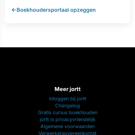
←
Boekhoudersportaal opzeggen
Meer jortt
Inloggen bij jortt
Changelog
Gratis cursus boekhouden
jortt is privacyvriendelijk
Algemene voorwaarden
Verwerkersovereenkomst