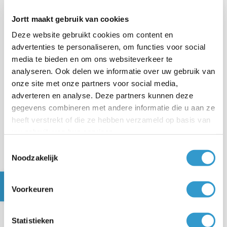
de bedrijfsinstellingen van de klant hebt aangegeven
Jortt maakt gebruik van cookies
dat deze personeel in dienst heeft.
Deze website gebruikt cookies om content en
advertenties te personaliseren, om functies voor social
Voor de
DGA (en partner)
maak je de loonstrook
media te bieden en om ons websiteverkeer te
eenvoudig met jortt. Vul de gegevens van de DGA in,
analyseren. Ook delen we informatie over uw gebruik van
voeg de arbeidsvoorwaarden toe en maak maandelijks
onze site met onze partners voor social media,
de loonstrook. De aangifte loonbelasting verstuur je
adverteren en analyse. Deze partners kunnen deze
vanuit jortt rechtstreeks naar de Belastingdienst. Het
gegevens combineren met andere informatie die u aan ze
heeft verstrekt of die ze hebben verzameld op basis van
maken van de loonstrook is een extra dienst, waarvoor
uw gebruik van hun services.
je een aparte factuur ontvangt.
Toestemmingsselectie
Noodzakelijk
Btw
Ook de
btw-aangifte
verstuur je vanuit jortt
Voorkeuren
rechtstreeks naar de Belastingdienst. Maak je een
correctie in een periode waarvoor de btw-aangifte al is
Statistieken
ingediend? Jortt zet de correctie automatisch in de