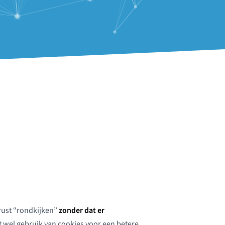
erust “rondkijken”
zonder dat er
t wel gebruik van cookies voor een betere