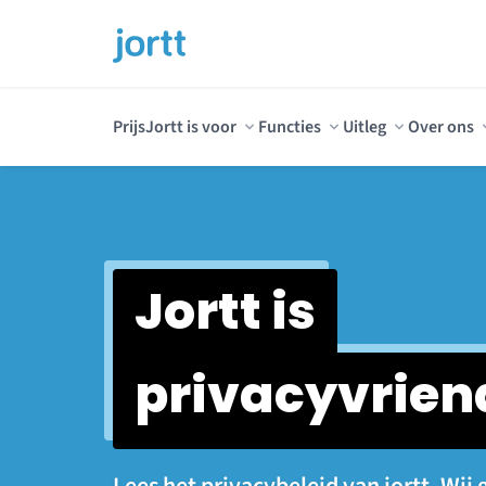
Prijs
Jortt is voor
Functies
Uitleg
Over ons
Jortt is
privacyvriend