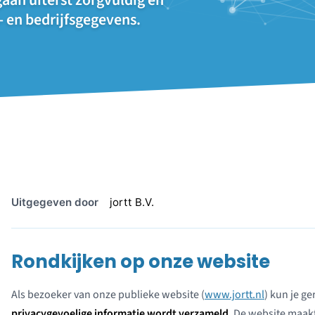
gaan uiterst zorgvuldig en
 en bedrijfsgegevens.
Uitgegeven door
jortt B.V.
Rondkijken op onze website
Als bezoeker van onze publieke website (
www.jortt.nl
) kun je g
privacygevoelige informatie wordt verzameld
. De website maak