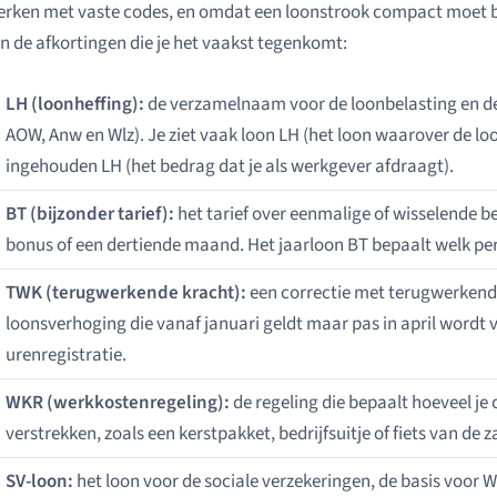
rken met vaste codes, en omdat een loonstrook compact moet blij
jn de afkortingen die je het vaakst tegenkomt:
LH (loonheffing):
de verzamelnaam voor de loonbelasting en de
AOW, Anw en Wlz). Je ziet vaak loon LH (het loon waarover de l
ingehouden LH (het bedrag dat je als werkgever afdraagt).
BT (bijzonder tarief):
het tarief over eenmalige of wisselende b
bonus of een dertiende maand. Het jaarloon BT bepaalt welk pe
TWK (terugwerkende kracht):
een correctie met terugwerkende
loonsverhoging die vanaf januari geldt maar pas in april wordt v
urenregistratie.
WKR (werkkostenregeling):
de regeling die bepaalt hoeveel j
verstrekken, zoals een kerstpakket, bedrijfsuitje of fiets van de z
SV-loon:
het loon voor de sociale verzekeringen, de basis voor 