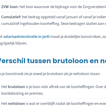
ZVW-loon:
het loon waarover de bijdrage voor de Zorgverzeker
Cumulatief:
het bedrag opgeteld vanaf januari of vanaf je indien
cumulatief ingehouden loonheffing. Deze bedragen sluiten aan o
et
salarisadministratie in jortt
maak je duidelijke loonstroken, z
grijpelijk blijven.
Verschil tussen brutoloon en n
 je loonstrook zie je zowel je brutoloon als je nettoloon staan:
Het
brutoloon
is je loon vóór aftrek van de loonheffingen. Over
loonbelasting en premies.
Het
nettoloon
is wat er overblijft nadat de loonheffingen en ev