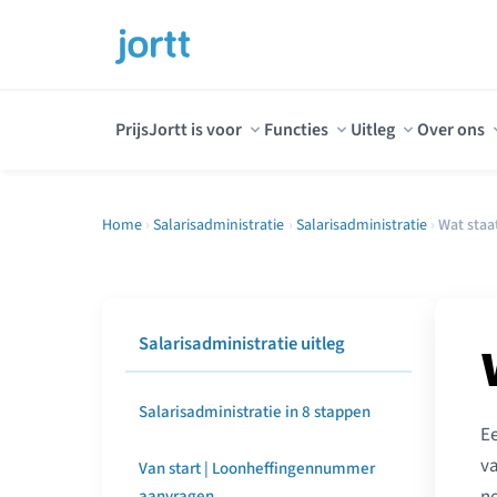
Prijs
Jortt is voor
Functies
Uitleg
Over ons
Home
›
Salarisadministratie
›
Salarisadministratie
›
Wat staa
Salarisadministratie uitleg
Salarisadministratie in 8 stappen
E
va
Van start | Loonheffingennummer
aanvragen