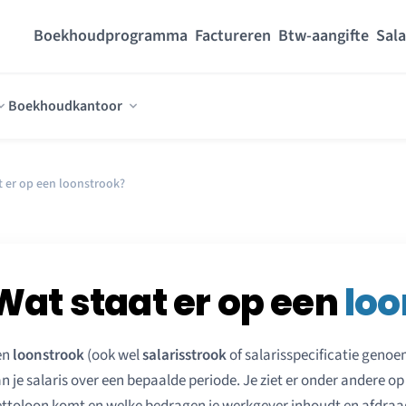
Boekhoudprogramma
Factureren
Btw-aangifte
Sala
Boekhoudkantoor
t er op een loonstrook?
Wat staat er op een
loo
en
loonstrook
(ook wel
salarisstrook
of salarisspecificatie geno
n je salaris over een bepaalde periode. Je ziet er onder andere op