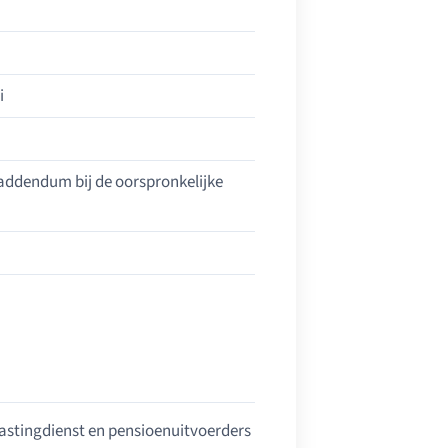
i
jk addendum bij de oorspronkelijke
lastingdienst en pensioenuitvoerders