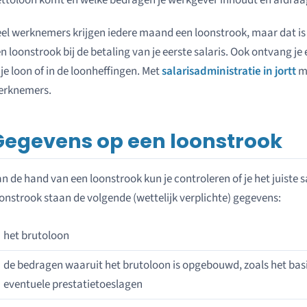
ttoloon komt en welke bedragen je werkgever inhoudt en afdraa
el werknemers krijgen iedere maand een loonstrook, maar dat is nie
n loonstrook bij de betaling van je eerste salaris. Ook ontvang je 
 je loon of in de loonheffingen. Met
salarisadministratie in jortt
ma
erknemers.
Gegevens op een loonstrook
n de hand van een loonstrook kun je controleren of je het juiste s
onstrook staan de volgende (wettelijk verplichte) gegevens:
het brutoloon
de bedragen waaruit het brutoloon is opgebouwd, zoals het ba
eventuele prestatietoeslagen