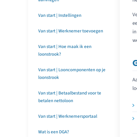
ne
Ve
Van start | Instellingen
ee
Van start | Werknemer toevoegen
in
w
Van start | Hoe maak ik een
loonstrook?
Van start | Looncomponenten op je
loonstrook
Aa
lo
Van start | Betaalbestand voor te
betalen nettoloon
Van start | Werknemersportaal
Wat is een DGA?