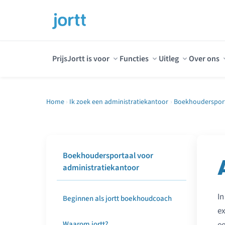
Prijs
Jortt is voor
Functies
Uitleg
Over ons
Home
›
Ik zoek een administratiekantoor
›
Boekhoudersport
Boekhoudersportaal voor
administratiekantoor
In
Beginnen als jortt boekhoudcoach
ex
Waarom jortt?