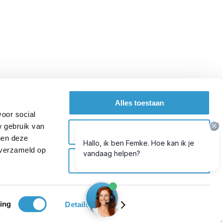
Alles toestaan
voor social
w gebruik van
Selectie toestaan
nen deze
 verzameld op
Weigeren
ing
Details tonen