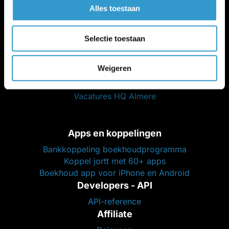
Alles toestaan
Boekhoudersportaal
jortt voor boekhouders
Selectie toestaan
Partners
Ik zoek een administratiekantoor
Partners (loonstrook, legal, btw, etc.)
Weigeren
Werken bij jortt
Vacatures HQ Almere
Apps en koppelingen
Bankkoppeling boekhoudprogramma
Koppel jortt met 60+ apps
Boekhoud app voor iPhone en Android
Developers - API
API-reference
Affiliate