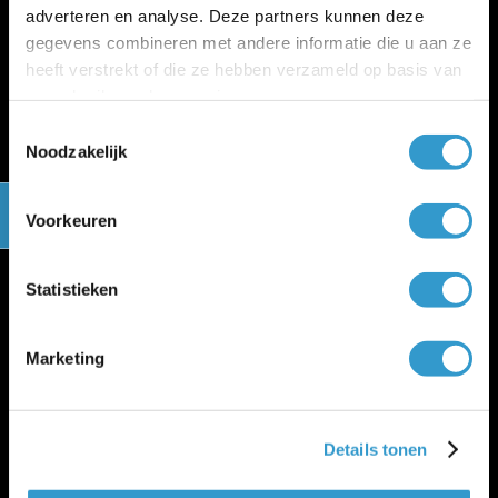
Changelog
adverteren en analyse. Deze partners kunnen deze
Gratis cursus boekhouden
gegevens combineren met andere informatie die u aan ze
jortt is privacyvriendelijk
heeft verstrekt of die ze hebben verzameld op basis van
Algemene voorwaarden
uw gebruik van hun services.
Verwerkersovereenkomst
WWFT en SW
Toestemmingsselectie
Noodzakelijk
Cookie policy
Beveiliging en betrouwbaarheid
Salarisadministratie
Voorkeuren
Peppol-
|
Salaris-blog
Voor wie is jortt geschikt?
Beste boekhoudprogramma 2026
Statistieken
Beste boekhoudprogramma 2026 voor zzp
Beste boekhoudprogramma 2026 voor mkb
Marketing
Details tonen
Administratiekantoor