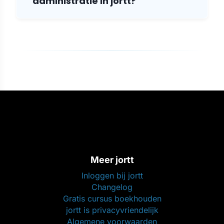
administratie in jortt?
Meer jortt
Inloggen bij jortt
Changelog
Gratis cursus boekhouden
jortt is privacyvriendelijk
Algemene voorwaarden