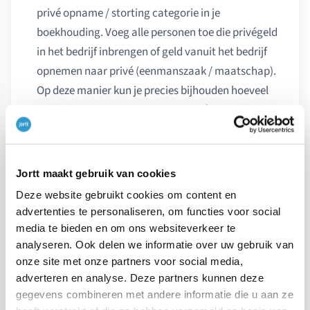
privé opname / storting categorie in je
boekhouding. Voeg alle personen toe die privégeld
in het bedrijf inbrengen of geld vanuit het bedrijf
opnemen naar privé (eenmanszaak / maatschap).
Op deze manier kun je precies bijhouden hoeveel
geld elke persoon precies naar privé onttrokken
heeft of in het bedrijf gestort heeft.
Rekening-courant
Jortt maakt gebruik van cookies
Deze website gebruikt cookies om content en
Rekening-courant
: er bestaat standaard al één
advertenties te personaliseren, om functies voor social
rekening-courant categorie in je boekhouding. Via
media te bieden en om ons websiteverkeer te
een rekening-courant worden bedragen over en
analyseren. Ook delen we informatie over uw gebruik van
weer geboekt tussen de directeur / eigenaar en het
onze site met onze partners voor social media,
adverteren en analyse. Deze partners kunnen deze
bedrijf (bv). Wanneer je iets betaalt met bedrijfsgeld
gegevens combineren met andere informatie die u aan ze
voor privédoeleinden dan heb je een schuld aan het