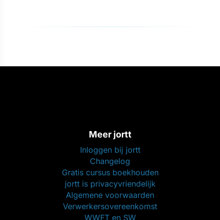
Meer jortt
Inloggen bij jortt
Changelog
Gratis cursus boekhouden
jortt is privacyvriendelijk
Algemene voorwaarden
Verwerkersovereenkomst
WWFT en SW