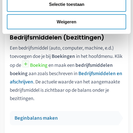
waardeveranderingen van de deelneming worden
Selectie toestaan
toegevoegd zodat het resultaat uit deelnemingen
kan worden bepaald.
Weigeren
Bedrijfsmiddelen (bezittingen)
Een bedrijfsmiddel (auto, computer, machine, e.d.)
toevoegen doe je bij
Boekingen
in het hoofdmenu. Klik
op de
Boeking
en maak een
bedrijfsmiddelen
boeking
aan zoals beschreven in
Bedrijfsmiddelen en
afschrijven
. De actuele waarde van het aangemaakte
bedrijfsmiddel is zichtbaar op de balans onder je
bezittingen.
Beginbalans maken