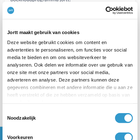
Jortt maakt gebruik van cookies
Deze website gebruikt cookies om content en
advertenties te personaliseren, om functies voor social
media te bieden en om ons websiteverkeer te
analyseren. Ook delen we informatie over uw gebruik van
onze site met onze partners voor social media,
adverteren en analyse. Deze partners kunnen deze
gegevens combineren met andere informatie die u aan ze
Heb jij een bedrag ingevuld bij
Schuld
heeft verstrekt of die ze hebben verzameld op basis van
omzetbelasting
, dan vraagt de Belastingdienst
uw gebruik van hun services.
hoe dit bedrag is opgebouwd. Het bedrag zou
Toestemmingsselectie
gelijk moeten zijn aan de btw-aangifte over het
Noodzakelijk
vierde kwartaal. Heeft het saldo betrekking op
vorig jaar of oudere jaren, dan verwacht de
Voorkeuren