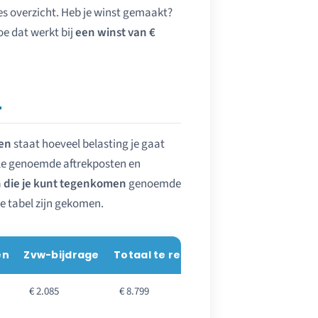
lies overzicht. Heb je winst gemaakt?
oe dat werkt bij
een winst van €
4
ren
staat hoeveel belasting je gaat
lle genoemde aftrekposten en
 die je kunt tegenkomen
genoemde
ze tabel zijn gekomen.
en
Zvw-bijdrage
Totaal te reserveren
Percentage 
€ 2.085
€ 8.799
ca. 17,6%