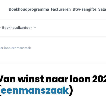
Boekhoudprogramma
Factureren
Btw-aangifte
Sala
Boekhoudkantoor
aar loon eenmanszaak
Van winst naar loon 20
(
eenmanszaak
)