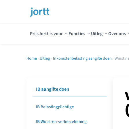
Prijs
Jortt is voor
Functies
Uitleg
Over ons
Home
›
Uitleg
›
Inkomstenbelasting aangifte doen
›
Winst n
IB aangifte doen
IB Belastingplichtige
IB Winst-en-verliesrekening