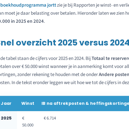
n
boekhoudprogramma jortt
zie je bij Rapporten je winst- en ver
n moet je daar belasting over betalen. Hieronder laten we zien h
0.000 in 2025 en 2024
.
Snel overzicht 2025 versus 202
 de tabel staan de cijfers voor 2025 en 2024. Bij
Totaal te reserve
talen over € 50.000 winst wanneer je in aanmerking komt voor a
rtingen, zonder rekening te houden met de onder
Andere posten
sten. In de tekst eronder leggen we uit hoe we tot de cijfers in de
Jaar
Winst
IB na aftrekposten & heffingskorting
2025
€
€ 6.714
50.000