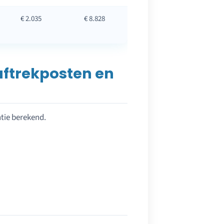
€ 2.035
€ 8.828
ca. 17,7%
aftrekposten en
ntie berekend.