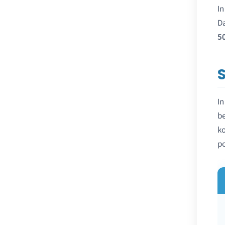
I
Da
5
In
be
ko
po