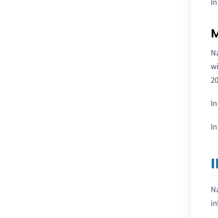
In
M
Na
wi
20
In
In
Na
in