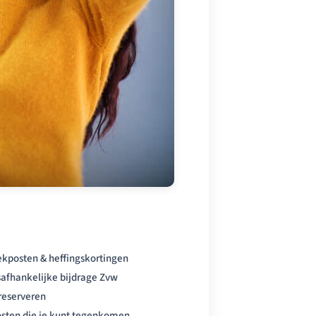
rekposten & heffingskortingen
afhankelijke bijdrage Zvw
 reserveren
sten die je kunt tegenkomen