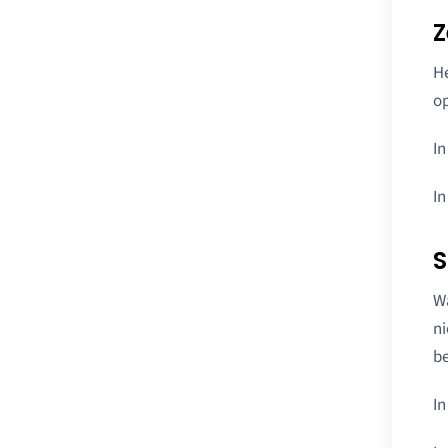
Z
He
op
In
In
S
Wa
ni
be
In