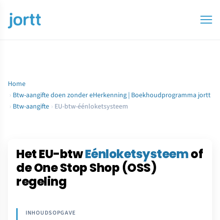
Home
›
Btw-aangifte doen zonder eHerkenning | Boekhoudprogramma jortt
›
Btw-aangifte
›
EU-btw-éénloketsysteem
Het EU-btw
Eénloketsysteem
of
de One Stop Shop (OSS)
regeling