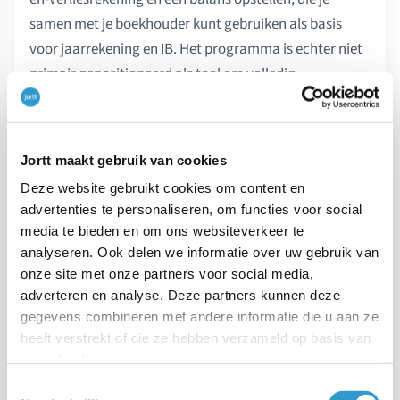
samen met je boekhouder kunt gebruiken als basis
voor jaarrekening en IB. Het programma is echter niet
primair gepositioneerd als tool om volledig
automatisch een jaarrekening en KvK-jaarrekening te
genereren.
Jortt maakt gebruik van cookies
jortt pakt dat expliciet wél op als onderdeel van het
Deze website gebruikt cookies om content en
boekhoudprogramma:
advertenties te personaliseren, om functies voor social
media te bieden en om ons websiteverkeer te
jortt maakt automatisch een
jaarrekening
analyseren. Ook delen we informatie over uw gebruik van
(samenstelrekening) op basis van je boekhouding
onze site met onze partners voor social media,
adverteren en analyse. Deze partners kunnen deze
deze jaarrekening voldoet aan de relevante
gegevens combineren met andere informatie die u aan ze
standaarden en is direct bruikbaar richting
heeft verstrekt of die ze hebben verzameld op basis van
Belastingdienst, bank of adviseur
uw gebruik van hun services.
Toestemmingsselectie
jortt genereert een
KvK-jaarrekening
voor micro-