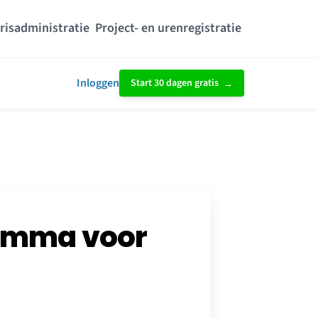
risadministratie
Project- en urenregistratie
Inloggen
Start 30 dagen gratis
amma voor