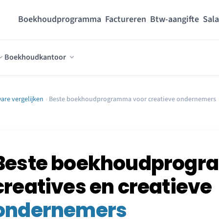
Boekhoudprogramma
Factureren
Btw-aangifte
Sala
Boekhoudkantoor
re vergelijken
›
Beste boekhoudprogramma voor creatieve ondernemers
Beste boekhoudprogr
creatives en creatieve
ondernemers