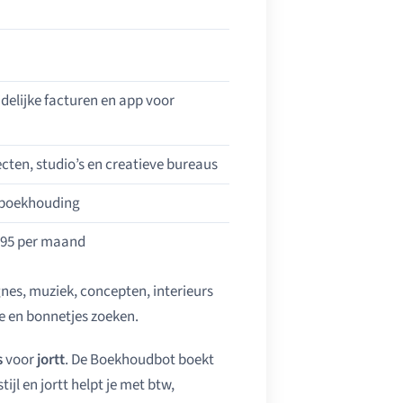
elijke facturen en app voor
cten, studio’s en creatieve bureaus
p-boekhouding
9,95 per maand
agnes, muziek, concepten, interieurs
e en bonnetjes zoeken.
s
voor
jortt
. De Boekhoudbot boekt
ijl en jortt helpt je met btw,