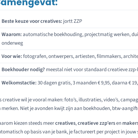
Samengevat:
Beste keuze voor creatives:
jortt ZZP
Waarom:
automatische boekhouding, projectmatig werken, duid
onderweg
Voor wie:
fotografen, ontwerpers, artiesten, filmmakers, archite
Boekhouder nodig?
meestal niet voor standaard creatieve zz
Welkomstactie:
30 dagen gratis, 3 maanden € 9,95, daarna € 1
s creative wil je vooral maken: foto’s, illustraties, video’s, camp
 merken. Niet je avonden kwijt zijn aan boekhouden, btw-aangift
aarom kiezen steeds meer
creatives
,
creatieve zzp’ers
en
maker
tomatisch op basis van je bank, je factureert per project in jouw st