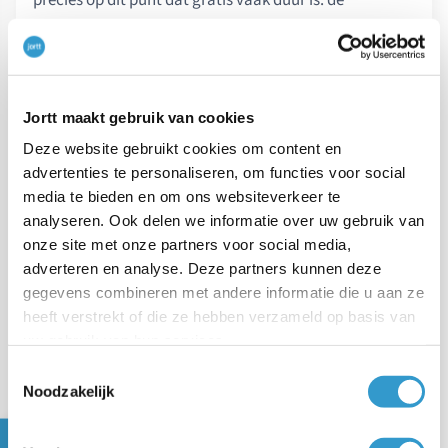
licentieprijs is laag, maar het systeem dwingt extra
arbeid af.
Top 10 goedkoopste
Jortt maakt gebruik van cookies
boekhoudprogramma’s van
Deze website gebruikt cookies om content en
Nederland op basis van TCO
advertenties te personaliseren, om functies voor social
(richting 2026)
media te bieden en om ons websiteverkeer te
analyseren. Ook delen we informatie over uw gebruik van
onze site met onze partners voor social media,
1. De korte top 3 (samenvatting vóór
adverteren en analyse. Deze partners kunnen deze
de verdieping)
gegevens combineren met andere informatie die u aan ze
De onderstaande top 3 is een korte samenvatting van
heeft verstrekt of die ze hebben verzameld op basis van
uw gebruik van hun services.
de volledige top 10. De rangorde volgt uit het TCO-
Toestemmingsselectie
model zoals hierboven beschreven; de uitkomst is
Noodzakelijk
vooral gedreven door tijd en rework, niet door de
maandprijs alleen.