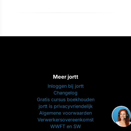
Meer jortt
Inloggen bij jortt
Changelog
Gratis cursus boekhouden
jortt is privacyvriendelijk
Algemene voorwaarden
Verwerkersovereenkomst
WWFT en SW