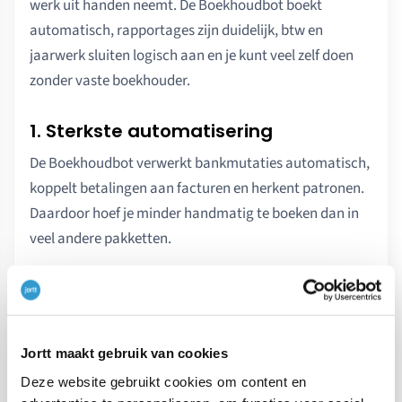
werk uit handen neemt. De Boekhoudbot boekt
automatisch, rapportages zijn duidelijk, btw en
jaarwerk sluiten logisch aan en je kunt veel zelf doen
zonder vaste boekhouder.
1. Sterkste automatisering
De Boekhoudbot verwerkt bankmutaties automatisch,
koppelt betalingen aan facturen en herkent patronen.
Daardoor hoef je minder handmatig te boeken dan in
veel andere pakketten.
2. Zelf jaarwerk kunnen doen
jortt ondersteunt jaarafsluiting, KvK-jaarrekening, IB-
rapporten en VPB-rapporten. Daardoor kun je als
Jortt maakt gebruik van cookies
ondernemer veel meer zelf doen.
Deze website gebruikt cookies om content en