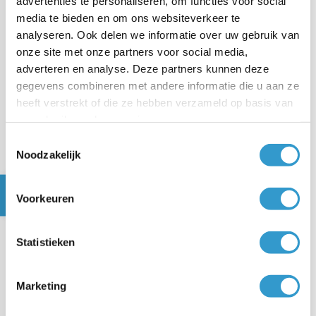
advertenties te personaliseren, om functies voor social
3. Duidelijke realtime rapportages
media te bieden en om ons websiteverkeer te
analyseren. Ook delen we informatie over uw gebruik van
Je ziet direct hoe je bedrijf ervoor staat. Dat geeft rust,
onze site met onze partners voor social media,
overzicht en betere sturing.
adverteren en analyse. Deze partners kunnen deze
gegevens combineren met andere informatie die u aan ze
4. Minder afhankelijk van een
heeft verstrekt of die ze hebben verzameld op basis van
boekhouder
uw gebruik van hun services.
Omdat jortt standaardwerk automatiseert, heb je vaak
Toestemmingsselectie
Noodzakelijk
minder losse boekhouderuren nodig. Dat verlaagt de
totale kosten in de praktijk.
Voorkeuren
5. Sterke app voor ondernemers
Statistieken
Met de app scan je bonnetjes, maak je facturen, bekijk
je je dashboard en registreer je uren. Daardoor loopt de
administratie gewoon mee.
Marketing