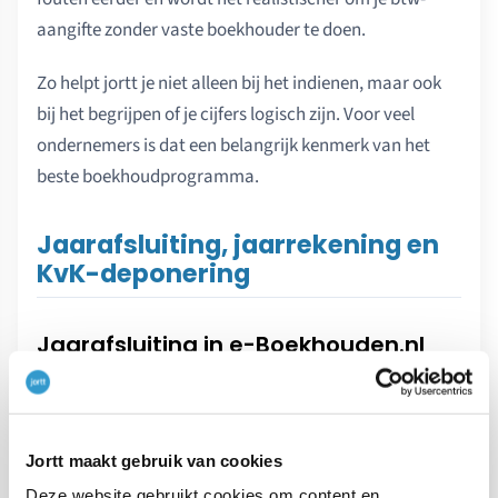
aangifte zonder vaste boekhouder te doen.
Zo helpt jortt je niet alleen bij het indienen, maar ook
bij het begrijpen of je cijfers logisch zijn. Voor veel
ondernemers is dat een belangrijk kenmerk van het
beste boekhoudprogramma.
Jaarafsluiting, jaarrekening en
KvK-deponering
Jaarafsluiting in e-Boekhouden.nl
e-Boekhouden.nl biedt handleidingen en checklists om
je boekjaar netjes af te sluiten. Je loopt een
stappenplan door: controleren, correcties boeken,
Jortt maakt gebruik van cookies
resultaat boeken en het jaar blokkeren. De
Deze website gebruikt cookies om content en