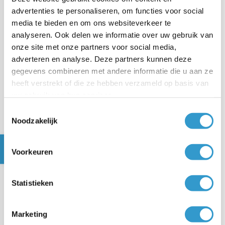
jaarrekening zelf is geen volledig geautomatiseerde
advertenties te personaliseren, om functies voor social
“met één druk op de knop”-functionaliteit; vaak werk je
media te bieden en om ons websiteverkeer te
hier samen met een boekhouder of accountant, zeker
analyseren. Ook delen we informatie over uw gebruik van
voor IB of VPB en de definitieve jaarstukken.
onze site met onze partners voor social media,
adverteren en analyse. Deze partners kunnen deze
gegevens combineren met andere informatie die u aan ze
Automatische jaarrekening in jortt
heeft verstrekt of die ze hebben verzameld op basis van
Bij jortt is de jaarrekening juist een integraal onderdeel
uw gebruik van hun services.
van het boekhoudprogramma. Omdat je boekhouding
Toestemmingsselectie
het hele jaar automatisch is opgebouwd, kan jortt aan
Noodzakelijk
het einde van het jaar automatisch een jaarrekening
en KvK-jaarrekening voor je samenstellen op basis van
Voorkeuren
je eigen administratie.
Statistieken
automatische jaarrekening die voldoet aan de
wettelijke eisen
Marketing