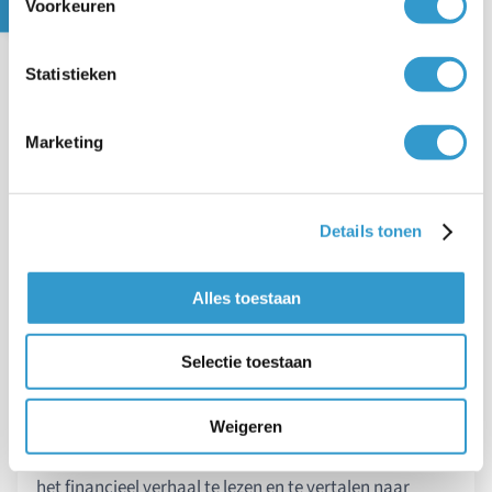
Voorkeuren
waar automatisering, realtime inzicht en
controlemechanismen samenkomen. Voor veel
Statistieken
starters is dat juist de relevante afbakening: je kiest
niet alleen een mens, maar een ecosysteem.
Marketing
1) BAS (premium)
Waar BAS in uitblinkt:
BAS positioneert zich
Details tonen
nadrukkelijk als partner voor ondernemers die zelf
willen blijven begrijpen wat er gebeurt, maar tegelijk
Alles toestaan
behoefte hebben aan controle, advies en het “boekjaar
opschonen”. De scope omvat naast controle en
uitbesteding ook fiscale aangiften (IB/VPB) en bredere
Selectie toestaan
financiële vraagstukken zoals verzekeringen en
planning. Dat is kenmerkend voor het coachmodel:
Weigeren
niet alleen registreren, maar de ondernemer helpen om
het financieel verhaal te lezen en te vertalen naar