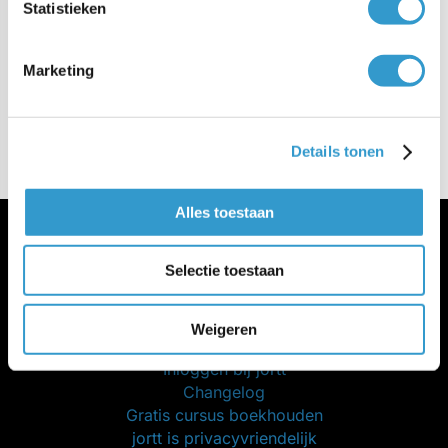
Statistieken
rentabiliteit in jortt?
Marketing
Details tonen
Alles toestaan
Selectie toestaan
Weigeren
Meer jortt
Inloggen bij jortt
Changelog
Gratis cursus boekhouden
jortt is privacyvriendelijk