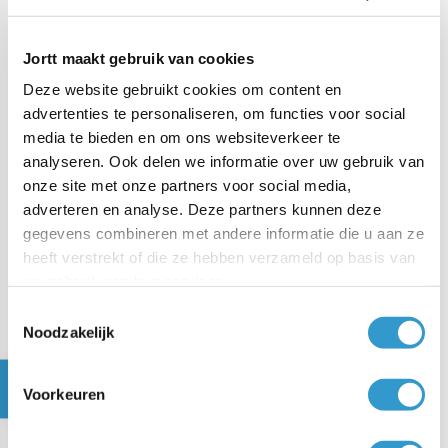
Wat is rentabiliteit?
Jortt maakt gebruik van cookies
Deze website gebruikt cookies om content en
advertenties te personaliseren, om functies voor social
Hoe bereken je de
media te bieden en om ons websiteverkeer te
rentabiliteit van het totale
analyseren. Ook delen we informatie over uw gebruik van
vermogen (RTV)?
onze site met onze partners voor social media,
adverteren en analyse. Deze partners kunnen deze
gegevens combineren met andere informatie die u aan ze
Hoe bereken je de
heeft verstrekt of die ze hebben verzameld op basis van
rentabiliteit van het eigen
vermogen (REV)?
uw gebruik van hun services.
Toestemmingsselectie
Noodzakelijk
Wat is het verschil tussen
rentabiliteit en rendabiliteit?
Voorkeuren
Waar vind ik de cijfers voor de