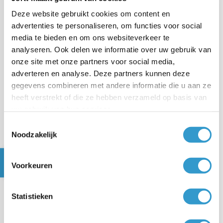
Deze website gebruikt cookies om content en
advertenties te personaliseren, om functies voor social
media te bieden en om ons websiteverkeer te
analyseren. Ook delen we informatie over uw gebruik van
onze site met onze partners voor social media,
adverteren en analyse. Deze partners kunnen deze
Neem de vennootschapsbelasting en buitenlandse
gegevens combineren met andere informatie die u aan ze
belasting over van het rapport
Aangifte
heeft verstrekt of die ze hebben verzameld op basis van
vennootschapsbelasting (VPB) 2025
uit
uw gebruik van hun services.
boekhoudprogramma jortt:
Toestemmingsselectie
Noodzakelijk
Voorkeuren
Statistieken