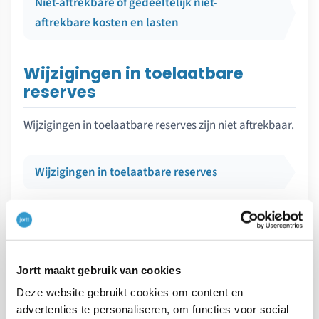
Niet-aftrekbare of gedeeltelijk niet-
aftrekbare kosten en lasten
Wijzigingen in toelaatbare
reserves
Wijzigingen in toelaatbare reserves zijn niet aftrekbaar.
Wijzigingen in toelaatbare reserves
VORIG ARTIKEL
Jortt maakt gebruik van cookies
←
VPB - Fiscale winst
Deze website gebruikt cookies om content en
advertenties te personaliseren, om functies voor social
VOLGEND ARTIKEL