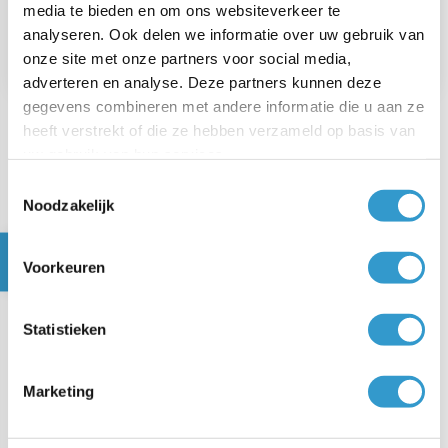
media te bieden en om ons websiteverkeer te
analyseren. Ook delen we informatie over uw gebruik van
→
VPB - Gegevens belastbare winst
onze site met onze partners voor social media,
adverteren en analyse. Deze partners kunnen deze
gegevens combineren met andere informatie die u aan ze
heeft verstrekt of die ze hebben verzameld op basis van
uw gebruik van hun services.
Veelgestelde vragen over
Toestemmingsselectie
het belastbaar bedrag in
Noodzakelijk
de vpb-aangifte
Voorkeuren
Heb je een vraag? Wij hebben de antwoorden!
Statistieken
Wat is het belastbaar bedrag
Marketing
voor de
vennootschapsbelasting?