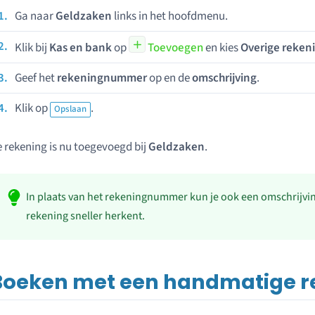
Ga naar
Geldzaken
links in het hoofdmenu.
Klik bij
Kas en bank
op
Toevoegen
en kies
Overige reken
Geef het
rekeningnummer
op en de
omschrijving
.
Klik op
.
Opslaan
 rekening is nu toegevoegd bij
Geldzaken
.
In plaats van het rekeningnummer kun je ook een omschrijvi
rekening sneller herkent.
Boeken met een handmatige r