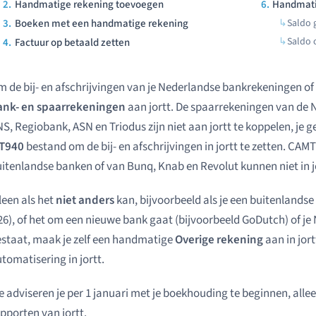
Handmatige rekening toevoegen
Handmati
Boeken met een handmatige rekening
Saldo g
Saldo 
Factuur op betaald zetten
 de bij- en afschrijvingen van je Nederlandse bankrekeningen of
ank- en spaarrekeningen
aan jortt. De spaarrekeningen van de
S, Regiobank, ASN en Triodus zijn niet aan jortt te koppelen, je g
T940
bestand om de bij- en afschrijvingen in jortt te zetten. CA
itenlandse banken of van Bunq, Knab en Revolut kunnen niet in 
leen als het
niet anders
kan, bijvoorbeeld als je een buitenlands
6), of het om een nieuwe bank gaat (bijvoorbeeld GoDutch) of j
staat, maak je zelf een handmatige
Overige rekening
aan in jor
tomatisering in jortt.
 adviseren je per 1 januari met je boekhouding te beginnen, alle
pporten van jortt.