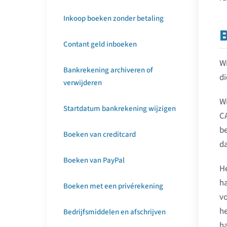
Inkoop boeken zonder betaling
Contant geld inboeken
Wi
Bankrekening archiveren of
di
verwijderen
Wi
Startdatum bankrekening wijzigen
C
be
Boeken van creditcard
d
Boeken van PayPal
He
ha
Boeken met een privérekening
vo
he
Bedrijfsmiddelen en afschrijven
ha