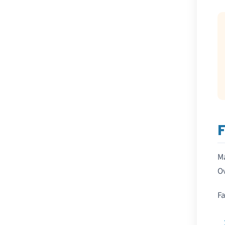
Ma
Ov
Fa