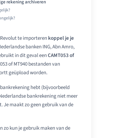
ge rekening archiveren
elijk?
ongelijk?
 Revolut te importeren
koppel je je
 Nederlandse banken ING, Abn Amro,
ebruikt in dit geval een
CAMT053 of
MT053 of MT940 bestanden van
jortt geüpload worden.
e bankrekening hebt (bijvoorbeeld
e Nederlandse bankrekening niet meer
tt. Je maakt zo geen gebruik van de
en zo kun je gebruik maken van de