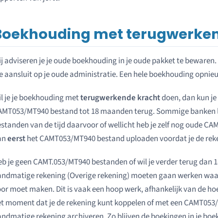
Boekhouding met terugwerken
j adviseren je je oude boekhouding in je oude pakket te bewaren.
e aansluit op je oude administratie. Een hele boekhouding opn
l je je boekhouding met
terugwerkende kracht
doen, dan kun je
AMT053/MT940 bestand tot 18 maanden terug. Sommige banken
standen van de tijd daarvoor of wellicht heb je zelf nog oude 
an
eerst
het CAMT053/MT940 bestand uploaden voordat je de rek
b je geen CAMT.053/MT940 bestanden of wil je verder terug dan 
ndmatige rekening (Overige rekening) moeten gaan werken waar
or moet maken. Dit is vaak een hoop werk, afhankelijk van de hoev
t moment dat je de rekening kunt koppelen of met een CAMT053/
ndmatige rekening archiveren. Zo blijven de boekingen in je boe