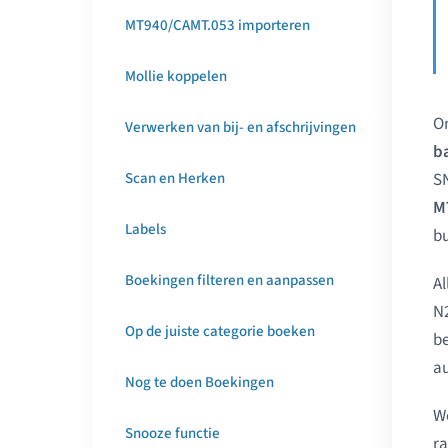
MT940/CAMT.053 importeren
Mollie koppelen
Om
Verwerken van bij- en afschrijvingen
b
Scan en Herken
SN
M
Labels
bu
Boekingen filteren en aanpassen
Al
N2
Op de juiste categorie boeken
be
au
Nog te doen Boekingen
We
Snooze functie
ra