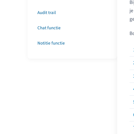
Bi
je
Audit trail
ge
Chat functie
B
Notitie functie