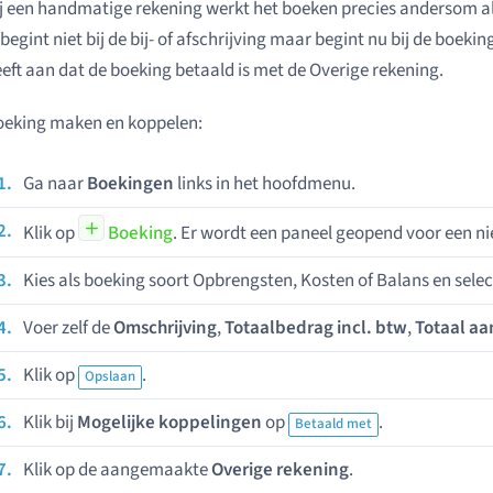
j een handmatige rekening werkt het boeken precies andersom al
 begint niet bij de bij- of afschrijving maar begint nu bij de boek
eft aan dat de boeking betaald is met de Overige rekening.
oeking maken en koppelen:
Ga naar
Boekingen
links in het hoofdmenu.
Klik op
Boeking
. Er wordt een paneel geopend voor een n
Kies als boeking soort Opbrengsten, Kosten of Balans en selec
Voer zelf de
Omschrijving
,
Totaalbedrag incl. btw
,
Totaal aa
Klik op
.
Opslaan
Klik bij
Mogelijke koppelingen
op
.
Betaald met
Klik op de aangemaakte
Overige rekening
.