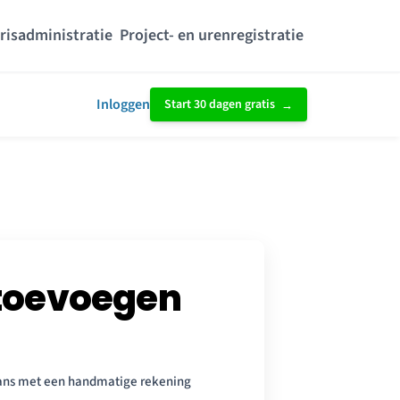
risadministratie
Project- en urenregistratie
Inloggen
Start 30 dagen gratis
toevoegen
ans met een handmatige rekening