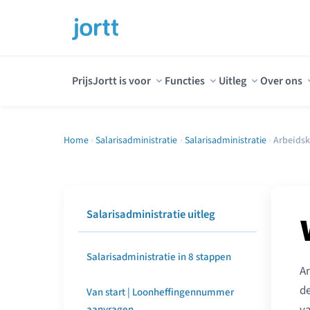
Prijs
Jortt is voor
Functies
Uitleg
Over ons
Home
›
Salarisadministratie
›
Salarisadministratie
›
Arbeidsk
Salarisadministratie uitleg
Salarisadministratie in 8 stappen
Ar
de
Van start | Loonheffingennummer
aanvragen