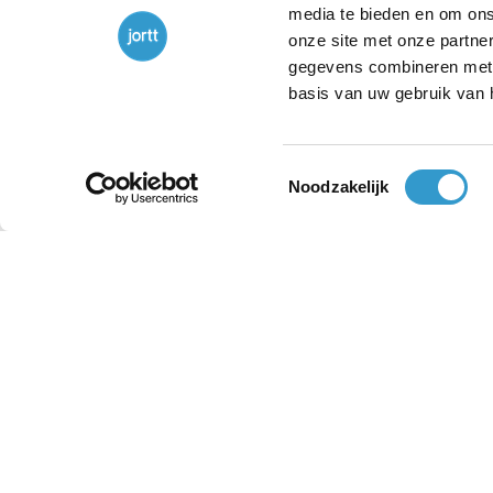
Loonheffingen
media te bieden en om ons
onze site met onze partne
Kennisbank | Voortschrijdend
gegevens combineren met a
Cumulatief Rekenen
basis van uw gebruik van 
Kennisbank | AOW-Franchise
Toestemmingsselectie
Noodzakelijk
Werknemers | Eerstedagsmelding
doen?
Werknemers | Proeftijd voor
werknemer
Werknemers | Vakantiegeld voor
werknemers
Werknemers | Vakantiedagen voor
werknemers