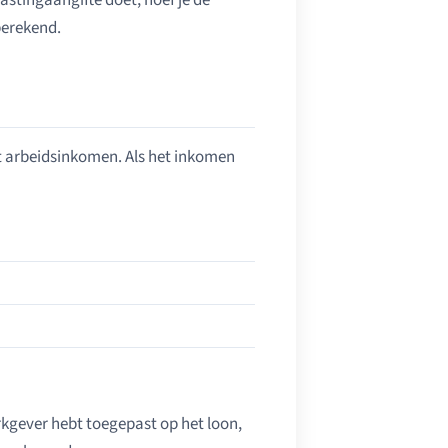
astingaangifte doet, hoef je de
berekend.
het arbeidsinkomen. Als het inkomen
kgever hebt toegepast op het loon,