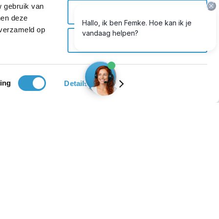
w gebruik van
Selectie toestaan
nen deze
 verzameld op
Weigeren
ing
Details tonen