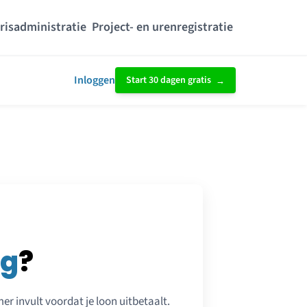
risadministratie
Project- en urenregistratie
Inloggen
Start 30 dagen gratis
ng
?
r invult voordat je loon uitbetaalt.