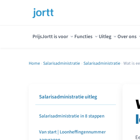
Prijs
Jortt is voor
Functies
Uitleg
Over ons
Home
›
Salarisadministratie
›
Salarisadministratie
›
Wat is e
Salarisadministratie uitleg
Salarisadministratie in 8 stappen
Van start | Loonheffingennummer
Ee
aanvragen