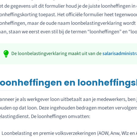
t de gegevens uit dit formulier houd je de juiste loonheffingen in 
onheffingskorting toepast. Het officiële formulier heet tegenwo
onheffingen, maar de oude naam loonbelastingverklaring wordt 
an, staan we eerst even stil bij de termen “loonheffingen” en “lo
De loonbelastingverklaring maakt uit van de
salarisadministr
Loonheffingen en loonheffings
nneer je als werkgever loon uitbetaalt aan je medewerkers, ben j
ouden op dat loon. Deze ingehouden bedragen moeten vervolgen
lastingdienst. De loonheffingen omvatten:
Loonbelasting en premie volksverzekeringen (AOW, Anw, Wlz en