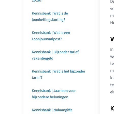
2026?
De
ve
Kennisbank | Wat is de
ma
loonheffingskorting?
He
Kennisbank | Wat is een
W
Loonjournaalpost?
In
Kennisbank | Bijzonder tarief
we
vakantiegeld
te
ma
Kennisbank | Wat is het bijzonder
lo
tarief?
te
Kennisbank | Jaarloon voor
ei
bijzondere beloningen
K
Kennisbank | Nulaangifte