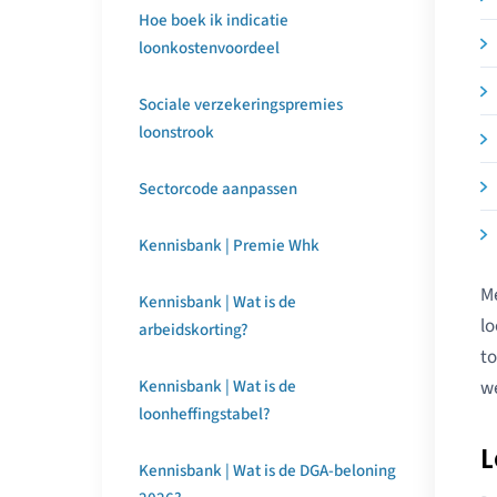
Hoe boek ik indicatie
loonkostenvoordeel
Sociale verzekeringspremies
loonstrook
Sectorcode aanpassen
Kennisbank | Premie Whk
Me
Kennisbank | Wat is de
lo
arbeidskorting?
to
w
Kennisbank | Wat is de
loonheffingstabel?
L
Kennisbank | Wat is de DGA-beloning