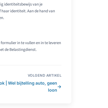
g identiteitsbewijs van je
 haar identiteit. Aan de hand van
en.
rmulier in te vullen en in te leveren
met de Belastingdienst.
VOLGEND ARTIKEL
k | Wel bijtelling auto, geen
→
loon