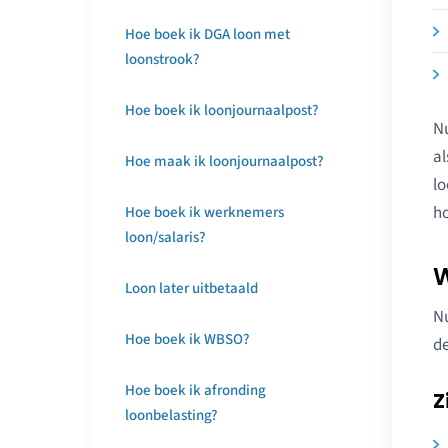
Hoe boek ik DGA loon met
loonstrook?
Hoe boek ik loonjournaalpost?
Nu
al
Hoe maak ik loonjournaalpost?
lo
ho
Hoe boek ik werknemers
loon/salaris?
W
Loon later uitbetaald
Nu
Hoe boek ik WBSO?
de
Hoe boek ik afronding
Z
loonbelasting?