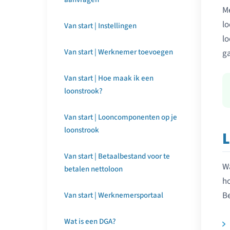
Me
lo
Van start | Instellingen
lo
Van start | Werknemer toevoegen
ga
Van start | Hoe maak ik een
loonstrook?
Van start | Looncomponenten op je
loonstrook
Van start | Betaalbestand voor te
Wa
betalen nettoloon
h
Be
Van start | Werknemersportaal
Wat is een DGA?