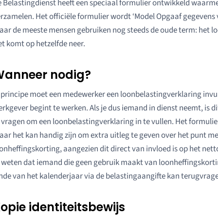
 Belastingdienst heeft een speciaal formulier ontwikkeld waarme
rzamelen. Het officiële formulier wordt ‘Model Opgaaf gegevens
ar de meeste mensen gebruiken nog steeds de oude term: het lo
t komt op hetzelfde neer.
anneer nodig?
 principe moet een medewerker een loonbelastingverklaring invull
rkgever begint te werken. Als je dus iemand in dienst neemt, is 
 vragen om een loonbelastingverklaring in te vullen. Het formulier
ar het kan handig zijn om extra uitleg te geven over het punt m
onheffingskorting, aangezien dit direct van invloed is op het nett
 weten dat iemand die geen gebruik maakt van loonheffingskortin
nde van het kalenderjaar via de belastingaangifte kan terugvrag
opie identiteitsbewijs