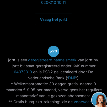
020-210 10 11
Vraag het jortt
jortt is een
geregistreerd handelsmerk
van jortt bv.
jortt bv staat geregistreerd onder KvK nummer
64073319
en is PSD2 gelicentieerd door De
Nederlandsche Bank (‘
DNB
’).
* Welkomspromotie: 30 dagen gratis, daarna 3
maanden € 9,95 per maand, vervolgens het reguliere
maandtarief van je gekozen abonnement.
** Gratis bunq zzp-rekening: zie de
voorwaarden
.