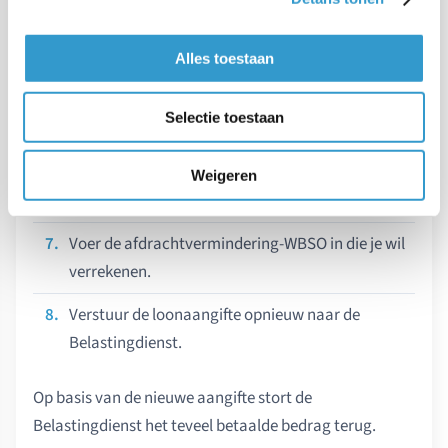
Klik bij stap 3 op
. De loonrun wordt nu
Heropenen
heropend.
Alles toestaan
Klik bij stap 3 op
om de loonrun weer
Start loonrun
te sluiten.
Selectie toestaan
Klik bij stap 4, Dien de aangifte loonheffingen in bij
de Belastingdienst, op
en klik op
Verstuur
Weigeren
.
Toon afdracht-vermindering en vermeerdering
Voer de afdrachtvermindering-WBSO in die je wil
verrekenen.
Verstuur de loonaangifte opnieuw naar de
Belastingdienst.
Op basis van de nieuwe aangifte stort de
Belastingdienst het teveel betaalde bedrag terug.