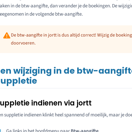
ken in de btw-aangifte, dan verander je de boekingen. De wijz
eegenomen in de volgende btw-aangifte.
De btw-aangifte in jortt is dus altijd correct! Wijzig de boekin
doorvoeren.
en wijziging in de btw-aangif
suppletie
uppletie indienen via jortt
n suppletie indienen klinkt heel spannend of moeilijk, maar je doe
Ga links in het hoofdmenu naar
Btw-aangifte
.