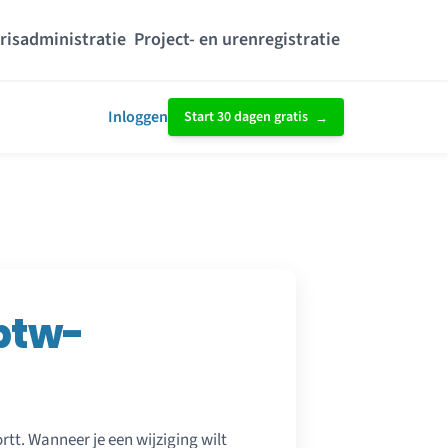
risadministratie
Project- en urenregistratie
Inloggen
Start 30 dagen gratis
btw-
rtt. Wanneer je een wijziging wilt