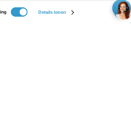
ing
Details tonen