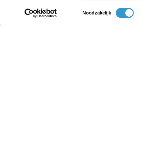
Missende Bij- en Afschrijvingen
Toestemmingsselectie
Noodzakelijk
Synchroniseren
Selectie inboeken
Reiskosten factureren
Kun je BTW invoeren bij
bankkosten?
10 facturen per uur versturen
Jortt Aanbevelen/ Affiliate
Programma
Geleende vervoermiddelen