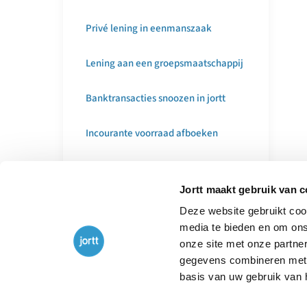
Privé lening in eenmanszaak
Lening aan een groepsmaatschappij
Banktransacties snoozen in jortt
Incourante voorraad afboeken
Factuur na beëindiging abonnement
Jortt maakt gebruik van 
Notulen AVA en dividenduitkering
Deze website gebruikt cook
media te bieden en om ons
Rapporten voor een verlengd
onze site met onze partne
boekjaar
gegevens combineren met a
basis van uw gebruik van 
Omzetbelastingnummer vinden