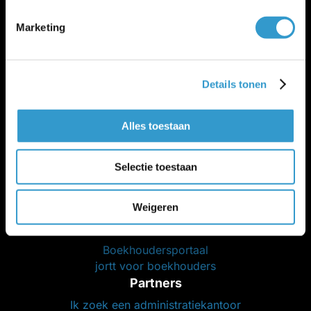
Cookie policy
Marketing
Beveiliging en betrouwbaarheid
Salarisadministratie
Peppol-
|
Salaris-blog
Voor wie is jortt geschikt?
Details tonen
Beste boekhoudprogramma 2026
Beste boekhoudprogramma 2026 voor zzp
Beste boekhoudprogramma 2026 voor mkb
Alles toestaan
Selectie toestaan
Weigeren
Administratiekantoor
Boekhoudersportaal
jortt voor boekhouders
Partners
Ik zoek een administratiekantoor