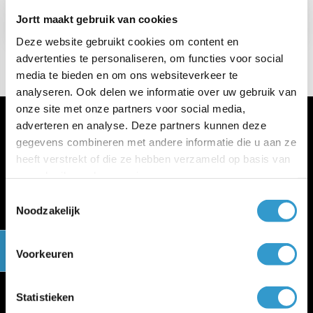
→
BTW terugvragen op aanloopkosten
Jortt maakt gebruik van cookies
Deze website gebruikt cookies om content en
advertenties te personaliseren, om functies voor social
media te bieden en om ons websiteverkeer te
analyseren. Ook delen we informatie over uw gebruik van
onze site met onze partners voor social media,
adverteren en analyse. Deze partners kunnen deze
gegevens combineren met andere informatie die u aan ze
heeft verstrekt of die ze hebben verzameld op basis van
uw gebruik van hun services.
Meer jortt
Toestemmingsselectie
Noodzakelijk
Inloggen bij jortt
Changelog
Gratis cursus boekhouden
Voorkeuren
jortt is privacyvriendelijk
Algemene voorwaarden
Verwerkersovereenkomst
Statistieken
WWFT en SW