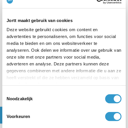
Let op: Als je BV meerdere aandeelhouders
heeft, maak dan per aandeelhouder een
Jortt maakt gebruik van cookies
rekening-courant aan om de zaken netjes
gescheiden te houden.
Deze website gebruikt cookies om content en
advertenties te personaliseren, om functies voor social
media te bieden en om ons websiteverkeer te
Overzicht rekening-courant
analyseren. Ook delen we informatie over uw gebruik van
onze site met onze partners voor social media,
adverteren en analyse. Deze partners kunnen deze
Wil je in één overzicht zien wat je allemaal op de
gegevens combineren met andere informatie die u aan ze
rekening-courant hebt geboekt? Ga dan naar
heeft verstrekt of die ze hebben verzameld op basis van
Geldzaken in het hoofdmenu en klik op Rekening-
uw gebruik van hun services.
courant.
Toestemmingsselectie
Noodzakelijk
Voorkeuren
VORIG ARTIKEL