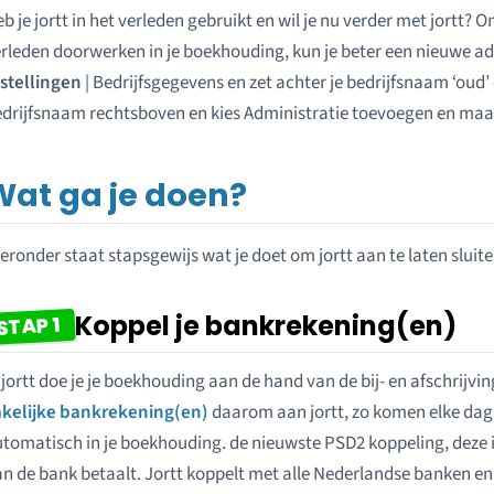
b je jortt in het verleden gebruikt en wil je nu verder met jortt? 
rleden doorwerken in je boekhouding, kun je beter een nieuwe ad
stellingen
| Bedrijfsgegevens en zet achter je bedrijfsnaam ‘oud’
drijfsnaam rechtsboven en kies Administratie toevoegen en maa
Wat ga je doen?
eronder staat stapsgewijs wat je doet om jortt aan te laten sluit
Koppel je bankrekening(en)
STAP 1
 jortt doe je je boekhouding aan de hand van de bij- en afschrijv
akelijke bankrekening(en)
daarom aan jortt, zo komen elke dag j
tomatisch in je boekhouding. de nieuwste PSD2 koppeling, deze i
n de bank betaalt. Jortt koppelt met alle Nederlandse banken en