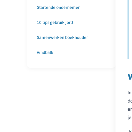
Startende ondernemer
10 tips gebruik jortt
Samenwerken boekhouder
Vindbalk
W
In
d
en
je
J