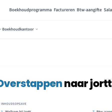
Boekhoudprogramma
Factureren
Btw-aangifte
Sala
Boekhoudkantoor
Overstappen
naar jortt
Welkom bij jortt
Btw-aang