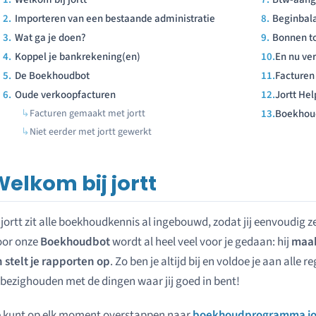
Importeren van een bestaande administratie
Beginbal
Wat ga je doen?
Bonnen t
Koppel je bankrekening(en)
En nu ve
De Boekhoudbot
Facturen
Oude verkoopfacturen
Jortt Hel
Facturen gemaakt met jortt
Boekhou
Niet eerder met jortt gewerkt
elkom bij jortt
 jortt zit alle boekhoudkennis al ingebouwd, zodat jij eenvoudig 
oor onze
Boekhoudbot
wordt al heel veel voor je gedaan: hij
maak
 stelt je rapporten op
. Zo ben je altijd bij en voldoe je aan alle 
 bezighouden met de dingen waar jij goed in bent!
e kunt op elk moment overstappen naar
boekhoudprogramma jo