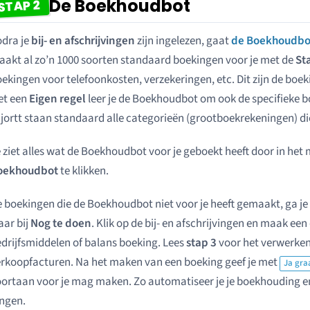
De Boekhoudbot
STAP 2
dra je
bij- en afschrijvingen
zijn ingelezen, gaat
de Boekhoudbo
akt al zo’n 1000 soorten standaard boekingen voor je met de
St
ekingen voor telefoonkosten, verzekeringen, etc. Dit zijn de boekin
et een
Eigen regel
leer je de Boekhoudbot om ook de specifieke b
 jortt staan standaard alle categorieën (grootboekrekeningen) di
 ziet alles wat de Boekhoudbot voor je geboekt heeft door in het
oekhoudbot
te klikken.
 boekingen die de Boekhoudbot niet voor je heeft gemaakt, ga je 
aar bij
Nog te doen
. Klik op de bij- en afschrijvingen en maak ee
drijfsmiddelen of balans boeking. Lees
stap 3
voor het verwerken 
rkoopfacturen. Na het maken van een boeking geef je met
Ja gra
ortaan voor je mag maken. Zo automatiseer je je boekhouding en 
ngen.