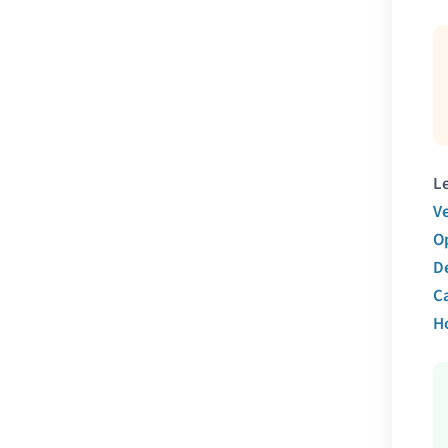
Le
Ve
Op
D
C
H