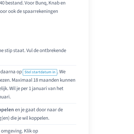
40 bestand. Voor Bunq, Knab en
door ook de spaarrekeningen
e stip staat. Vul de ontbrekende
k daarna op
. We
Stel startdatum in
e kiezen. Maximaal 18 maanden kunnen
jk. Wil je per 1 januari van het
nuari.
ppelen
en je gaat door naar de
en) die je wil koppelen.
t omgeving. Klik op