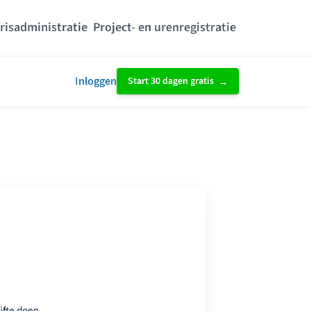
risadministratie
Project- en urenregistratie
Inloggen
Start 30 dagen gratis
ifte doen