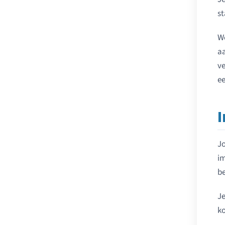
st
We
aa
ve
ee
Jo
im
be
Je
ko