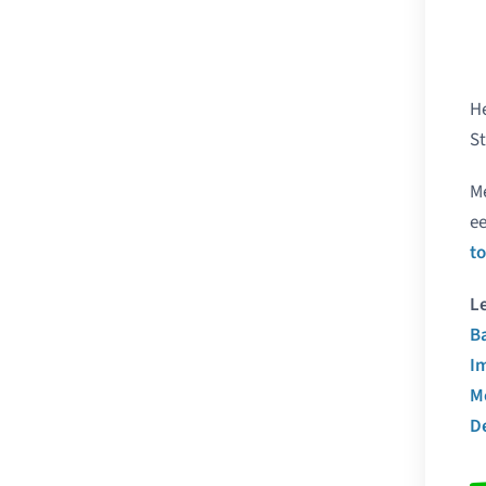
He
St
Me
ee
t
Le
B
I
M
D