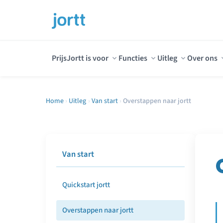
Prijs
Jortt is voor
Functies
Uitleg
Over ons
Home
›
Uitleg
›
Van start
›
Overstappen naar jortt
Van start
Quickstart jortt
Overstappen naar jortt