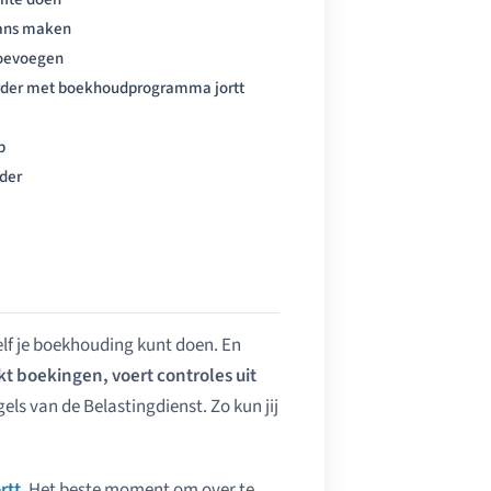
ans maken
oevoegen
rder met boekhoudprogramma jortt
p
der
zelf je boekhouding kunt doen. En
t boekingen, voert controles uit
regels van de Belastingdienst. Zo kun jij
rtt
. Het beste moment om over te