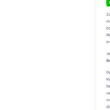
Zo
ma
bo
M
In
Je
B
De
kl
be
ve
vo
di