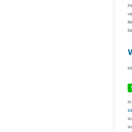
He
ve
In
be
Hi
In
z
au
aa