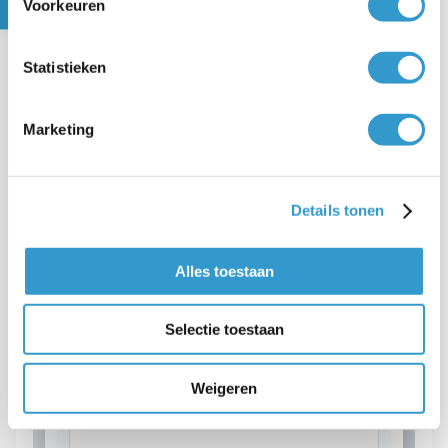
Voorkeuren
Klik in de boeking bij
Mogelijke koppelingen
op
.
Betaald met
Statistieken
Klik op
Uber tussenrekening
.
Marketing
Boeking 12
Details tonen
Opbrengsten
Kosten
Bedrijfsmiddel
Balans
Alles toestaan
Categorie
Selectie toestaan
Verkoopkosten
Omschrijving
Weigeren
Servicekosten Uber