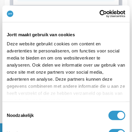
Boeking 3: De Servicekosten van
Uber boeken (21% btw)
Jortt maakt gebruik van cookies
Ga naar
Boekingen
links in het hoofdmenu.
Deze website gebruikt cookies om content en
advertenties te personaliseren, om functies voor social
Klik op
Boeking
. Er wordt een paneel geopend
media te bieden en om ons websiteverkeer te
voor een nieuwe boeking.
analyseren. Ook delen we informatie over uw gebruik van
onze site met onze partners voor social media,
Kies als boeking soort Kosten en als categorie
adverteren en analyse. Deze partners kunnen deze
Verkoopkosten.
gegevens combineren met andere informatie die u aan ze
heeft verstrekt of die ze hebben verzameld op basis van
Voer zelf de
Omschrijving
in ons bijvoorbeeld
uw gebruik van hun services.
Servicekosten Uber-ritten,
Datum
,
Totaalbedrag
Toestemmingsselectie
incl. btw
579,69 en het
Totaal aan btw
100,63 in.
Noodzakelijk
Klik op
.
Opslaan