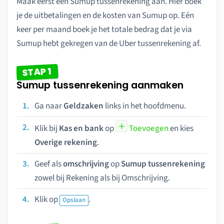
Maak eerst een Sumup tussenrekening aan. Hier boek
je de uitbetalingen en de kosten van Sumup op. Eén
keer per maand boek je het totale bedrag dat je via
Sumup hebt gekregen van de Uber tussenrekening af.
STAP 1
Sumup tussenrekening aanmaken
Ga naar
Geldzaken
links in het hoofdmenu.
Klik bij
Kas en bank
op
Toevoegen
en kies
Overige rekening
.
Geef als
omschrijving
op
Sumup tussenrekening
zowel bij Rekening als bij Omschrijving.
Klik op
.
Opslaan