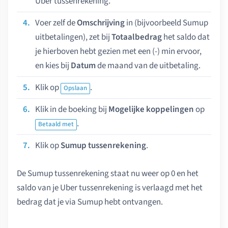
Uber tussenrekening.
Voer zelf de
Omschrijving
in (bijvoorbeeld Sumup
uitbetalingen), zet bij
Totaalbedrag
het saldo dat
je hierboven hebt gezien met een (-) min ervoor,
en kies bij
Datum
de maand van de uitbetaling.
Klik op
.
Opslaan
Klik in de boeking bij
Mogelijke koppelingen
op
.
Betaald met
Klik op
Sumup tussenrekening
.
De Sumup tussenrekening staat nu weer op 0 en het
saldo van je Uber tussenrekening is verlaagd met het
bedrag dat je via Sumup hebt ontvangen.